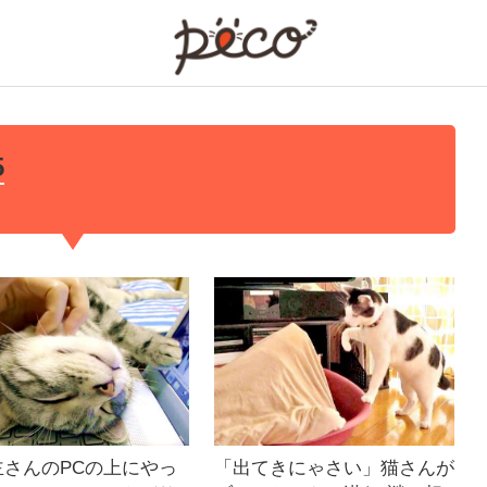
PECO
5
主さんのPCの上にやっ
「出てきにゃさい」猫さんが