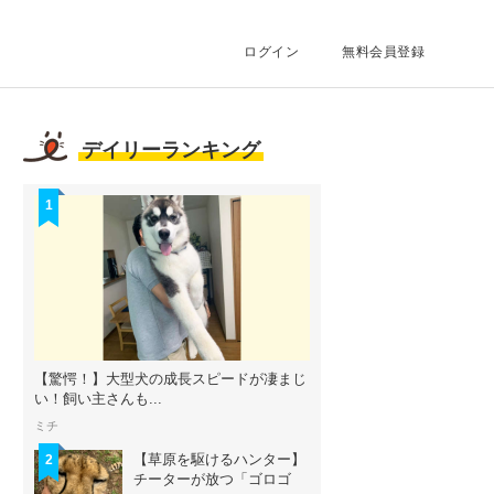
ログイン
無料会員登録
デイリーランキング
1
【驚愕！】大型犬の成長スピードが凄まじ
い！飼い主さんも...
ミチ
【草原を駆けるハンター】
2
チーターが放つ「ゴロゴ