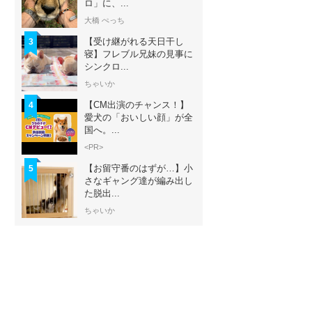
ロ」に、...
大橋 ぺっち
【受け継がれる天日干し
3
寝】フレブル兄妹の見事に
シンクロ...
ちゃいか
【CM出演のチャンス！】
4
愛犬の「おいしい顔」が全
国へ。...
<PR>
【お留守番のはずが…】小
5
さなギャング達が編み出し
た脱出...
ちゃいか