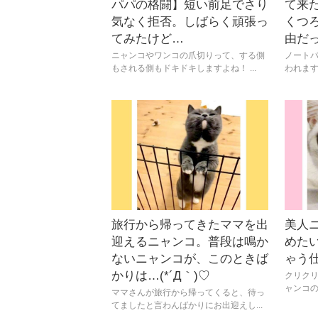
パパの格闘】短い前足でさり
て来
気なく拒否。しばらく頑張っ
くつ
てみたけど…
由だ
ニャンコやワンコの爪切りって、する側
ノート
もされる側もドキドキしますよね！ ...
われます
旅行から帰ってきたママを出
美人
迎えるニャンコ。普段は鳴か
めた
ないニャンコが、このときば
ゃう
かりは…(*´Д｀)♡
クリク
ャンコの
ママさんが旅行から帰ってくると、待っ
てましたと言わんばかりにお出迎えし...