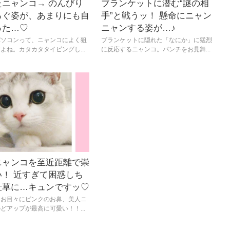
たニャンコ→ のんびり
ブランケットに潜む“謎の相
ろぐ姿が、あまりにも自
手”と戦うッ！ 懸命にニャン
った…♡
ニャンする姿が…♪
パソコンって、ニャンコによく狙
ブランケットに隠れた「なにか」に猛烈
よね。カタカタタイピングし...
に反応するニャンコ。パンチをお見舞...
ニャンコを至近距離で崇
い！ 近すぎて困惑しち
仕草に…キュンですッ♡
リお目々にピンクのお鼻、美人ニ
どアップが最高に可愛い！！...