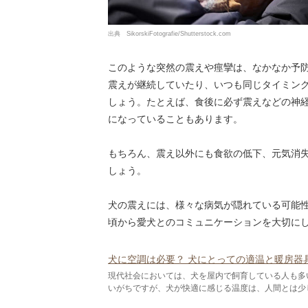
出典 SikorskiFotografie/Shutterstock.com
このような突然の震えや痙攣は、なかなか予
震えが継続していたり、いつも同じタイミン
しょう。たとえば、食後に必ず震えなどの神
になっていることもあります。
もちろん、震え以外にも食欲の低下、元気消
しょう。
犬の震えには、様々な病気が隠れている可能
頃から愛犬とのコミュニケーションを大切に
犬に空調は必要？ 犬にとっての適温と暖房器具の
現代社会においては、犬を屋内で飼育している人も多
いがちですが、犬が快適に感じる温度は、人間とは少