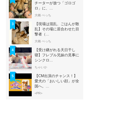
チーターが放つ「ゴロゴ
ロ」に、...
大橋 ぺっち
【現場は混乱、ごはんが散
3
乱】その場に居合わせた目
撃者（...
大橋 ぺっち
【受け継がれる天日干し
4
寝】フレブル兄妹の見事に
シンクロ...
ちゃいか
【CM出演のチャンス！】
5
愛犬の「おいしい顔」が全
国へ。...
<PR>