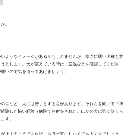
うか。
かいようなイメージがあるかもしれませんが、寒さに弱い犬種も意
とうとします。犬が震えている時は、室温などを確認してくださ
が弱いので気を遣ってあげましょう。
ーの音など、犬には苦手とする音があります。それらを聞いて「怖
度経験した怖い経験（病院で注射をされた、ほかの犬に強く吠えら
えます。
えが止まるようであれば、さほど気にしなくても大丈夫でしょう。