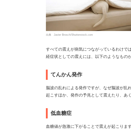
出典 Javier Brosch/Shutterstock.com
すべての震えが病気につながっているわけで
経症状としての震えには、以下のようなもの
てんかん発作
脳波の乱れによる発作ですが、なぜ脳波が乱
起こすほか、発作の予兆として震えたり、あ
低血糖症
血糖値が急激に下がることで震えが起こりま