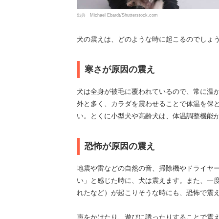
出典 Michael Ebardt/Shutterstock.com
犬の震えは、どのような時に起こるのでしょ
寒さが原因の震え
犬は全身が被毛に覆われているので、常に温
外と多く、カラダを震わせることで体温を保
い。とくに小型犬や高齢犬は、体温調整機能
恐怖が原因の震え
地震や雷などの自然の音、掃除機やドライヤ
い」と感じた時に、犬は震えます。また、一
れたなど）が起こりそうな時にも、恐怖で震
声をかけたり、遊びに誘ったりすることで震