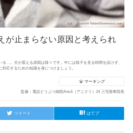
出典 ： Gladskikh Tatiana/Shutterstock.com
えが止まらない原因と考えられ
いる…。犬が震える原因は様々です。中には様子を見る時間を設けず、
に対応するための知識を身につけましょう。
マーキング
監修：電話どうぶつ病院Anicli（アニクリ）24 三宅亜希院長
ツイート
はてブ