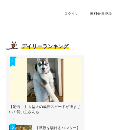
ログイン
無料会員登録
デイリーランキング
1
【驚愕！】大型犬の成長スピードが凄まじ
い！飼い主さんも...
ミチ
【草原を駆けるハンター】
2