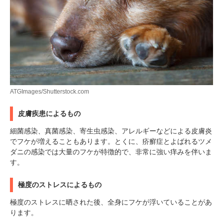
ATGImages/Shutterstock.com
皮膚疾患によるもの
細菌感染、真菌感染、寄生虫感染、アレルギーなどによる皮膚炎
でフケが増えることもあります。とくに、疥癬症とよばれるツメ
PECOアプリをダウンロード済みの方
ダニの感染では大量のフケが特徴的で、非常に強い痒みを伴いま
アプリで開く
す。
閉じる
極度のストレスによるもの
極度のストレスに晒された後、全身にフケが浮いていることがあ
ります。