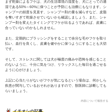
まず乾燥によるフケは、犬の生活環境の湿度を、犬にとっての適
湿である50%～60%に保つことが予防にも治療にもなります。シ
ャンプーの頻度を見直す、シャンプー剤の量を減らすなど、皮脂
を奪いすぎて乾燥させていないかも確認しましょう。また、シャ
ンプー剤を変えたタイミングでフケが出るようであれば、皮膚に
合っていないのかもしれません。
また、定期的にブラッシングをすることで余分な毛やフケを取り
払い、血行を良くし、皮膚を健やかに保つようにすることも大切
です。
そして、ストレスに関しては犬が極度の痛みや恐怖を感じること
のないように、十分に気をつけ、リラックスした毎日を過ごせる
ように心がけましょう。
上記に心当たりがないがフケが気になるという場合は、何かしら
疾患が関与しているおそれがありますので、獣医師に診断しても
らいましょう。
内容について報告する
イチオシの記事