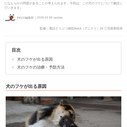
になんらかの問題があることが考えられます。今回は、この犬のフケについて解説し
ていきます。
2026.02.08 update
PECO編集部
監修：電話どうぶつ病院Anicli（アニクリ）24 三宅亜希院長
目次
犬のフケが出る原因
犬のフケの治療・予防方法
犬のフケが出る原因