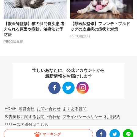
【獣医師監修】猫の肛門嚢疾患 考
【獣医師監修】フレンチ・ブルド
えられる原因や症状、治療法と予
ッグの皮膚病の症状と対策
防法
PECO編集部
PECO編集部
忙しいあなたに、公式アカウントから
最新情報をお届けします
Facebo
Twitter
Instagra
HOME
運営会社
お問い合わせ
よくある質問
ok リン
リンク
m リン
広告掲載に関するお問い合わせ
プライバシーポリシー
利用規約
リリースの送付はこちら
ク
ク
マーキング
© 2015 ~ 2026 PECO. All Rights Reserved.