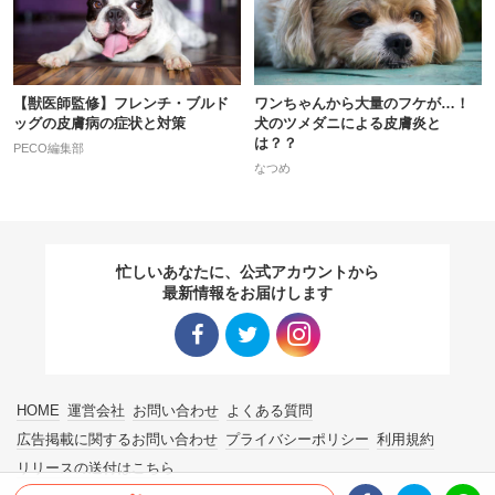
【獣医師監修】フレンチ・ブルド
ワンちゃんから大量のフケが…！
ッグの皮膚病の症状と対策
犬のツメダニによる皮膚炎と
は？？
PECO編集部
なつめ
忙しいあなたに、公式アカウントから
最新情報をお届けします
Facebo
Twitter
Instagra
HOME
運営会社
お問い合わせ
よくある質問
ok リン
リンク
m リン
広告掲載に関するお問い合わせ
プライバシーポリシー
利用規約
リリースの送付はこちら
ク
ク