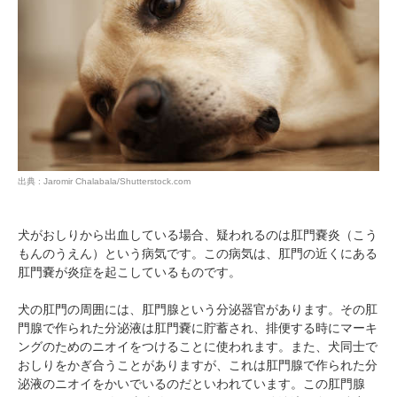
出典 : Jaromir Chalabala/Shutterstock.com
犬がおしりから出血している場合、疑われるのは肛門嚢炎（こう
もんのうえん）という病気です。この病気は、肛門の近くにある
肛門嚢が炎症を起こしているものです。
犬の肛門の周囲には、肛門腺という分泌器官があります。その肛
門腺で作られた分泌液は肛門嚢に貯蓄され、排便する時にマーキ
ングのためのニオイをつけることに使われます。また、犬同士で
おしりをかぎ合うことがありますが、これは肛門腺で作られた分
泌液のニオイをかいでいるのだといわれています。この肛門腺