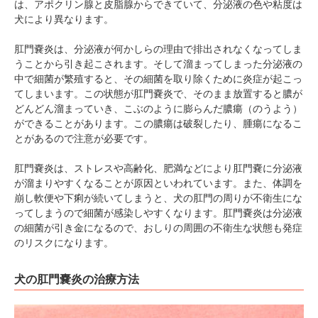
は、アポクリン腺と皮脂腺からできていて、分泌液の色や粘度は
犬により異なります。
肛門嚢炎は、分泌液が何かしらの理由で排出されなくなってしま
うことから引き起こされます。そして溜まってしまった分泌液の
中で細菌が繁殖すると、その細菌を取り除くために炎症が起こっ
てしまいます。この状態が肛門嚢炎で、そのまま放置すると膿が
どんどん溜まっていき、こぶのように膨らんだ膿瘍（のうよう）
ができることがあります。この膿瘍は破裂したり、腫瘍になるこ
とがあるので注意が必要です。
肛門嚢炎は、ストレスや高齢化、肥満などにより肛門嚢に分泌液
が溜まりやすくなることが原因といわれています。また、体調を
崩し軟便や下痢が続いてしまうと、犬の肛門の周りが不衛生にな
ってしまうので細菌が感染しやすくなります。肛門嚢炎は分泌液
の細菌が引き金になるので、おしりの周囲の不衛生な状態も発症
のリスクになります。
犬の肛門嚢炎の治療方法