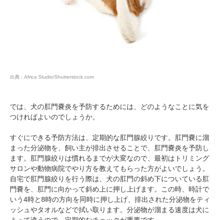
出典 : Africa Studio/Shutterstock.com
では、犬の肛門嚢炎を予防するためには、どのようなことに気を
つければよいのでしょうか。
すぐにできる予防方法は、定期的な肛門腺絞りです。肛門嚢に溜
まった分泌物を、飼い主が排出させることで、肛門嚢炎を予防し
ます。肛門腺絞りは慣れるまでが大変なので、最初はトリミング
サロンや動物病院でやり方を教えてもらった方がよいでしょう。
自宅で肛門腺絞りを行う際は、犬の肛門の斜め下についている肛
門嚢を、肛門に向かって斜め上に押し上げます。この時、時計で
いう4時と8時の方向を同時に押し上げ、排出された分泌物をティ
ッシュやタオルなどで拭い取ります。分泌物が溜まる速度は犬に
よって違うので、定期的なチェックが重要です。