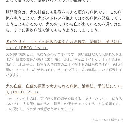
肛門嚢炎は、犬の排便にも影響を与える厄介な病気です。この病
気を患うことで、犬がストレスを抱えてほかの病気を発症してし
まうこともあるので、犬のおしりから血が出ているのを見つけた
ら、すぐに動物病院で診てもらうようにしましょう。
犬がクサイ。ニオイの原因や考えられる病気、治療法、予防法に
ついて | PECO（ペコ）
犬を飼い始めると、気になるのがニオイです。飼い主はだんだん慣れてきま
すが、親戚や友達が遊びに来た時に「あれ、何かニオイしない？」と思われ
るかもしれません。動物なので特有のニオイがするのは当然ですが、それが
家のニオイにもつながるのです。そこで今回は、犬の体臭について解説して
いきます。
犬の血便。血便の原因や考えられる病気、治療法、予防法につい
て | PECO（ペコ）
「便」というものは、文字通り体の調子を伝える「便り（たより）」になる
ものです。犬を飼い始めると、毎日この便をチェックすることは必須です。
この便から、今の犬の状態がわかるからです。
内容について報告する