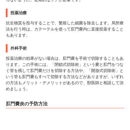
投薬治療
抗生物質を投与することで、繁殖した細菌を除去します。局所療
法を行う時は、カテーテルを使って肛門嚢内に直接投薬すること
もあります。
外科手術
投薬治療の効果がない場合は、肛門嚢を手術で切除することもあ
ります。この手術には、「閉鎖式切除術」という嚢と肛門をつな
ぐ管を残して肛門嚢だけを切除する方法や、「開放式切除術」と
いう管も肛門嚢もすべて切除する方法などがありますが、いずれ
の方法もメリット・デメリットがあるので、獣医師と相談して決
PECOアプリをダウンロード済みの方
めましょう。
アプリで開く
肛門嚢炎の予防方法
閉じる