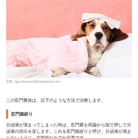
出典 : Igor Normann/Shutterstock.com
この肛門嚢炎は、以下のような方法で治療します。
肛門腺絞り
分泌液が溜まってしまった時は、肛門嚢を両脇から指で押して分
泌液の排出を促します。これを肛門腺絞りと呼び、分泌液が溜ま
らないように、定期的なケアが必要です。