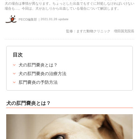
犬の場合は事情が異なります。ちょっとした出血でもすぐに対処しなければいけない
場合も…。今回は、犬がおしりから出血している場合について解説します。
2021.01.26 update
PECO編集部
監修：ますだ動物クリニック 増田国充院長
目次
犬の肛門嚢炎とは？
犬の肛門嚢炎の治療方法
肛門嚢炎の予防方法
犬の肛門嚢炎とは？