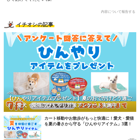
PECOアプリをダウンロード済みの方
内容について報告する
アプリで開く
イチオシの記事
閉じる
pecodogs
pecocats
いぬ部をフォロー
ねこ部をフォロー
<PR>
【ひんやりアイテムプレゼント】夏のおでかけどう過ご
す？愛犬・愛猫のひんやり対策アンケート実施中！
アプリをダウンロードする
カート移動やお散歩がもっと快適に！愛犬・愛猫
を夏の暑さから守る「ひんやりアイテム」3選！
<PR>