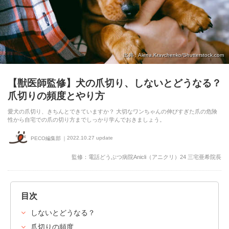
出典 : Alena.Kravchenko/Shutterstock.com
【獣医師監修】犬の爪切り、しないとどうなる？
爪切りの頻度とやり方
愛犬の爪切り、きちんとできていますか？ 大切なワンちゃんの伸びすぎた爪の危険
性から自宅での爪の切り方までしっかり学んでおきましょう。
2022.10.27 update
PECO編集部
監修：電話どうぶつ病院Anicli（アニクリ）24 三宅亜希院長
目次
しないとどうなる？
爪切りの頻度