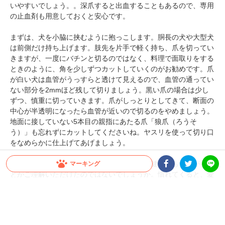
いやすいでしょう。。深爪すると出血することもあるので、専用
の止血剤も用意しておくと安心です。
まずは、犬を小脇に挟むように抱っこします。胴長の犬や大型犬
は前側だけ持ち上げます。肢先を片手で軽く持ち、爪を切ってい
きますが、一度にバチンと切るのではなく、料理で面取りをする
ときのように、角を少しずつカットしていくのがお勧めです。爪
が白い犬は血管がうっすらと透けて見えるので、血管の通ってい
ない部分を2mmほど残して切りましょう。黒い爪の場合は少し
ずつ、慎重に切っていきます。爪がしっとりとしてきて、断面の
中心が半透明になったら血管が近いので切るのをやめましょう。
地面に接していない5本目の親指にあたる爪「狼爪（ろうそ
う）」も忘れずにカットしてくださいね。ヤスリを使って切り口
をなめらかに仕上げてあげましょう。
定期的に爪を切ってあげると、ワンちゃんの健康にもつながるこ
マーキング
とがご理解いただけたのではないでしょうか。慣れてくると、愛
Facebookシェア
Twitterシェア
LINE
犬との爪切りの時間が楽しみになるかもしれませんね。
内容について報告する