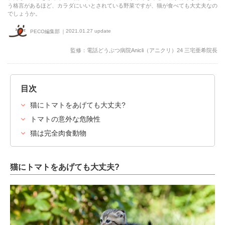
う格言があるほど、カラダにいいとされている野菜ですが、猫が食べても大丈夫なの
でしょうか。
2021.01.27 update
PECO編集部
監修：電話どうぶつ病院Anicli（アニクリ）24 三宅亜希院長
目次
猫にトマトをあげても大丈夫?
トマトの意外な危険性
猫は完全肉食動物
猫にトマトをあげても大丈夫?