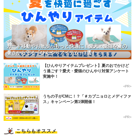
<PR>
カート移動やお散歩がもっと快適に！愛犬・愛猫を夏の
暑さから守る「ひんやりアイテム」3選！
【ひんやりアイテムプレゼント】夏のおでかけど
う過ごす？愛犬・愛猫のひんやり対策アンケート
実施中！
<PR>
うちの子がCMに！？「＃カブニョロとメディファ
ス」キャンペーン第1弾開催！
<PR>
こちらもオススメ