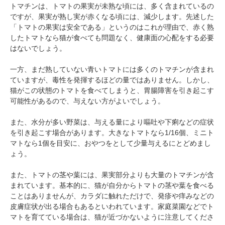
トマチンは、トマトの果実が未熟な頃には、多く含まれているの
ですが、果実が熟し実が赤くなる頃には、減少します。先述した
「トマトの果実は安全である」というのはこれが理由で、赤く熟
PECOアプリをダウンロード済みの方
したトマトなら猫が食べても問題なく、健康面の心配をする必要
はないでしょう。
アプリで開く
一方、まだ熟していない青いトマトには多くのトマチンが含まれ
閉じる
ていますが、毒性を発揮するほどの量ではありません。しかし、
猫がこの状態のトマトを食べてしまうと、胃腸障害を引き起こす
可能性があるので、与えない方がよいでしょう。
また、水分が多い野菜は、与える量により嘔吐や下痢などの症状
を引き起こす場合があります。大きなトマトなら1/16個、ミニト
マトなら1個を目安に、おやつをとして少量与えるにとどめまし
pecodogs
pecocats
ょう。
いぬ部をフォロー
ねこ部をフォロー
また、トマトの茎や葉には、果実部分よりも大量のトマチンが含
まれています。基本的に、猫が自分からトマトの茎や葉を食べる
ことはありませんが、カラダに触れただけで、発疹や痒みなどの
アプリをダウンロードする
皮膚症状が出る場合もあるといわれています。家庭菜園などでト
マトを育てている場合は、猫が近づかないように注意してくださ