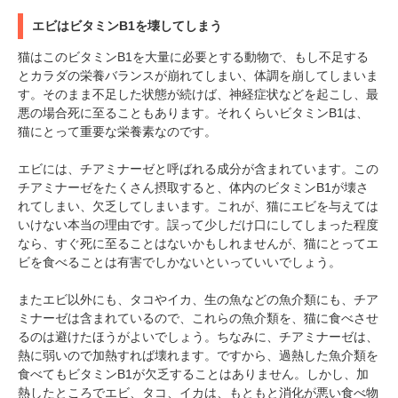
エビはビタミンB1を壊してしまう
猫はこのビタミンB1を大量に必要とする動物で、もし不足する
とカラダの栄養バランスが崩れてしまい、体調を崩してしまいま
す。そのまま不足した状態が続けば、神経症状などを起こし、最
悪の場合死に至ることもあります。それくらいビタミンB1は、
猫にとって重要な栄養素なのです。
エビには、チアミナーゼと呼ばれる成分が含まれています。この
チアミナーゼをたくさん摂取すると、体内のビタミンB1が壊さ
れてしまい、欠乏してしまいます。これが、猫にエビを与えては
いけない本当の理由です。誤って少しだけ口にしてしまった程度
なら、すぐ死に至ることはないかもしれませんが、猫にとってエ
ビを食べることは有害でしかないといっていいでしょう。
またエビ以外にも、タコやイカ、生の魚などの魚介類にも、チア
ミナーゼは含まれているので、これらの魚介類を、猫に食べさせ
るのは避けたほうがよいでしょう。ちなみに、チアミナーゼは、
熱に弱いので加熱すれば壊れます。ですから、過熱した魚介類を
食べてもビタミンB1が欠乏することはありません。しかし、加
熱したところでエビ、タコ、イカは、もともと消化が悪い食べ物
PECOアプリをダウンロード済みの方