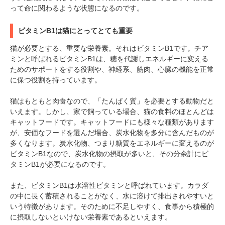
って命に関わるような状態になるのです。
ビタミンB1は猫にとってとても重要
猫が必要とする、重要な栄養素。それはビタミンB1です。チア
ミンと呼ばれるビタミンB1は、糖を代謝しエネルギーに変える
ためのサポートをする役割や、神経系、筋肉、心臓の機能を正常
に保つ役割を持っています。
猫はもともと肉食なので、「たんぱく質」を必要とする動物だと
いえます。しかし、家で飼っている場合、猫の食料のほとんどは
キャットフードです。キャットフードにも様々な種類があります
が、安価なフードを選んだ場合、炭水化物を多分に含んだものが
多くなります。炭水化物、つまり糖質をエネルギーに変えるのが
ビタミンB1なので、炭水化物の摂取が多いと、その分余計にビ
タミンB1が必要になるのです。
また、ビタミンB1は水溶性ビタミンと呼ばれています。カラダ
の中に長く蓄積されることがなく、水に溶けて排出されやすいと
いう特徴があります。そのために不足しやすく、食事から積極的
に摂取しないといけない栄養素であるといえます。