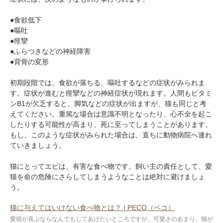
●食欲低下
●嘔吐
●痙攣
●ふらつきなどの神経障害
●背骨の変形
初期段階では、食欲が落ちる、嘔吐するなどの症状がみられま
す。症状が進むと痙攣などの神経症状が現れます。人間もビタミ
ンB1が欠乏すると、脚気などの症状が出ますが、猫も同じと考
えてください。重篤な場合は意識不明となったり、心不全を起こ
したりする可能性が高まり、死に至ってしまうことがあります。
もし、このような症状がみられた場合は、直ちに動物病院へ連れ
ていきましょう。
猫にとってエビは、有害な食べ物です。飼い主の責任として、愛
猫を命の危険にさらしてしまうようなことは絶対に避けましょ
う。
猫に与えてはいけない食べ物とは？ | PECO（ペコ）
愛猫が喜ぶならなんでもしてあげたいところですが、可愛さのあまり、猫が