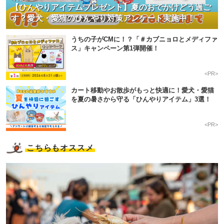
【ひんやりアイテムプレゼント】夏のおでかけどう過ご
す？愛犬・愛猫のひんやり対策アンケート実施中！
うちの子がCMに！？「＃カブニョロとメディファ
ス」キャンペーン第1弾開催！
<PR>
カート移動やお散歩がもっと快適に！愛犬・愛猫
を夏の暑さから守る「ひんやりアイテム」3選！
<PR>
こちらもオススメ