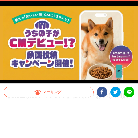
マーキング
【CM出演のチャンス！】愛犬の「おいしい顔」
Facebookシェア
Twitterシェア
が全国へ。メディコート動画投稿キャンペーン開
LINE
催！
愛犬がCMデビュー！？ペットライン『メディコート』では「おいしい顔」の動画投
稿キャンペーンを開催中。グランプリは2026年10月以降公開予定のWEB CMに出演
決定！さらに抽選で総計100名様に「ごほうびセット」をプレゼント。参加はInstagr
amに投稿するだけ。スマホで手軽に、うちの子の晴れ舞台を目指しましょう！