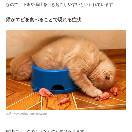
なので、下痢や嘔吐を引き起こしやすいといわれています。
アプリで開く
猫がエビを食べることで現れる症状
閉じる
pecodogs
pecocats
いぬ部をフォロー
ねこ部をフォロー
アプリをダウンロードする
出典 : vvvita/Shutterstock.com
症状には、次のようなものが挙げられます。