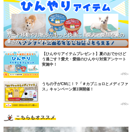
<PR>
カート移動やお散歩がもっと快適に！愛犬・愛猫を夏の
暑さから守る「ひんやりアイテム」3選！
【ひんやりアイテムプレゼント】夏のおでかけど
う過ごす？愛犬・愛猫のひんやり対策アンケート
実施中！
<PR>
うちの子がCMに！？「＃カブニョロとメディファ
ス」キャンペーン第1弾開催！
<PR>
こちらもオススメ