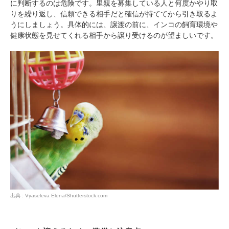
pecodogs
pecocats
に判断するのは危険です。里親を募集している人と何度かやり取
いぬ部をフォロー
ねこ部をフォロー
りを繰り返し、信頼できる相手だと確信が持ててから引き取るよ
うにしましょう。具体的には、譲渡の前に、インコの飼育環境や
健康状態を見せてくれる相手から譲り受けるのが望ましいです。
アプリをダウンロードする
出典 : Vyaseleva Elena/Shutterstock.com