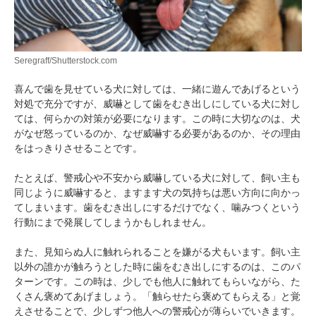
アプリをダウンロードする
Seregraff/Shutterstock.com
喜んで歯を見せている犬に対しては、一緒に遊んであげるという
対処で充分ですが、威嚇として歯をむき出しにしている犬に対し
ては、何らかの対策が必要になります。この時に大切なのは、犬
がなぜ怒っているのか、なぜ威嚇する必要があるのか、その理由
をはっきりさせることです。
たとえば、警戒心や不安から威嚇している犬に対して、飼い主も
同じように威嚇すると、ますます犬の気持ちは悪い方向に向かっ
てしまいます。歯をむき出しにするだけでなく、噛みつくという
行動にまで発展してしまうかもしれません。
また、見知らぬ人に触れられることを嫌がる犬もいます。飼い主
以外の誰かが触ろうとした時に歯をむき出しにするのは、このパ
ターンです。この時は、少しでも他人に触れてもらいながら、た
くさん褒めてあげましょう。「触らせたら褒めてもらえる」と覚
えさせることで、少しずつ他人への警戒心が薄らいでいきます。