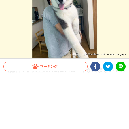
出典 : https://twitter.com/meteor_mayuge
マーキング
【驚愕！】大型犬の成長スピードが凄まじい！飼
い主さんも思わず…「これが5ヶ月の子犬ちゃん
Facebookシェア
Twitterシェア
LINE
ですか」
すぐに抱っこしていた頃が懐かしくなってしまうほど、大型犬の成長スピードは速い
もの。今回は、飼い主さんも驚いたシベリアンハスキーさんの生後1ヶ月から5ヶ月
の成長をご覧ください♪
2026.07.22 update
ミチ