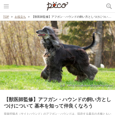
TOP
お役立ち
【獣医師監修】アフガン・ハウンドの飼い方としつけについて 基本を知って仲良くなろう
出典 : Anna Goroshnikova/Shutterstock.com
【獣医師監修】アフガン・ハウンドの飼い方とし
つけについて 基本を知って仲良くなろう
視覚狩猟犬（サイトハウンド）のアフガン・ハウンドは、現存する最古の犬種ともい