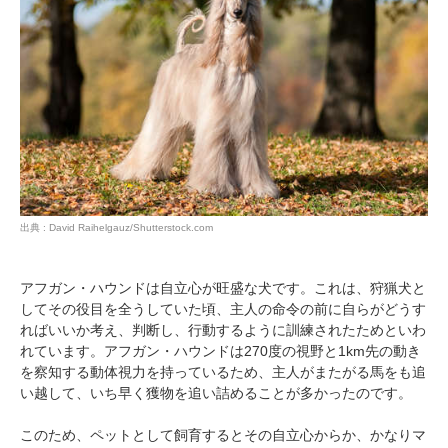
出典 : David Raihelgauz/Shutterstock.com
アフガン・ハウンドは自立心が旺盛な犬です。これは、狩猟犬と
してその役目を全うしていた頃、主人の命令の前に自らがどうす
ればいいか考え、判断し、行動するように訓練されたためといわ
れています。アフガン・ハウンドは270度の視野と1km先の動き
を察知する動体視力を持っているため、主人がまたがる馬をも追
い越して、いち早く獲物を追い詰めることが多かったのです。
このため、ペットとして飼育するとその自立心からか、かなりマ