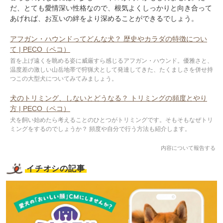
だ、とても愛情深い性格なので、根気よくしっかりと向き合って
あげれば、お互いの絆をより深めることができるでしょう。
アフガン・ハウンドってどんな犬？ 歴史やカラダの特徴につい
て | PECO（ペコ）
首を上げ遠くを眺める姿に威厳すら感じるアフガン・ハウンド。優雅さと、
温度差の激しい山岳地帯で狩猟犬として発達してきた、たくましさを併せ持
つこの大型犬についてみてみましょう。
犬のトリミング、しないとどうなる？ トリミングの頻度とやり
方 | PECO（ペコ）
犬を飼い始めたら考えることのひとつがトリミングです。そもそもなぜトリ
ミングをするのでしょうか？ 頻度や自分で行う方法も紹介します。
内容について報告する
イチオシの記事