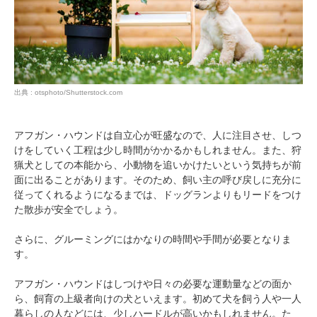
pecodogs
pecocats
いぬ部をフォロー
ねこ部をフォロー
アプリをダウンロードする
出典 : otsphoto/Shutterstock.com
アフガン・ハウンドは自立心が旺盛なので、人に注目させ、しつ
けをしていく工程は少し時間がかかるかもしれません。また、狩
猟犬としての本能から、小動物を追いかけたいという気持ちが前
面に出ることがあります。そのため、飼い主の呼び戻しに充分に
従ってくれるようになるまでは、ドッグランよりもリードをつけ
た散歩が安全でしょう。
さらに、グルーミングにはかなりの時間や手間が必要となりま
す。
アフガン・ハウンドはしつけや日々の必要な運動量などの面か
ら、飼育の上級者向けの犬といえます。初めて犬を飼う人や一人
暮らしの人などには、少しハードルが高いかもしれません。た