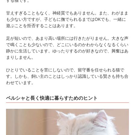
する猫です。
甘えすぎることもなく、神経質でもありません。また、わがまま
も少ない方ですが、子どもに撫でられるまではOKでも、一緒に
pecodogs
pecocats
遊ぶことを拒否することはあります。
いぬ部をフォロー
ねこ部をフォロー
足が短いので、あまり高い場所には行きたがりません。大きな声
で鳴くことも少ないので、どこにいるのかわからなくなるくらい
静かに生活しています。ゆったりするのが好きなので、興奮はあ
アプリをダウンロードする
まりしません。
ひとりでいることを苦にしないので、留守番を任せられる猫で
す。しかも、飼い主のことはしっかり認識している賢さも持ち合
わせています。
ペルシャと長く快適に暮らすためのヒント