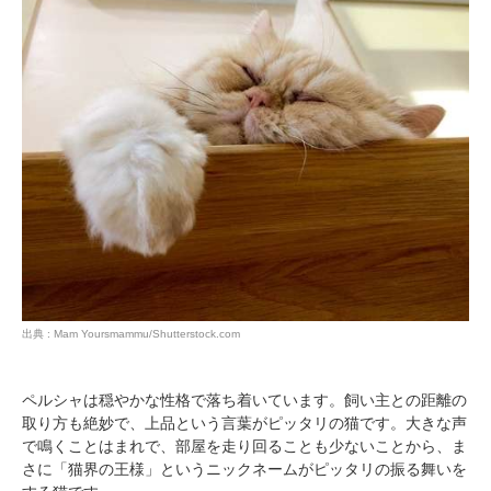
PECOアプリをダウンロード済みの方
出典 : Mam Yoursmammu/Shutterstock.com
アプリで開く
ペルシャは穏やかな性格で落ち着いています。飼い主との距離の
閉じる
取り方も絶妙で、上品という言葉がピッタリの猫です。大きな声
で鳴くことはまれで、部屋を走り回ることも少ないことから、ま
さに「猫界の王様」というニックネームがピッタリの振る舞いを