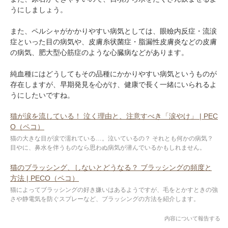
うにしましょう。
また、ペルシャがかかりやすい病気としては、眼瞼内反症・流涙
症といった目の病気や、皮膚糸状菌症・脂漏性皮膚炎などの皮膚
の病気、肥大型心筋症のような心臓病などがあります。
純血種にはどうしてもその品種にかかりやすい病気というものが
存在しますが、早期発見を心がけ、健康で長く一緒にいられるよ
うにしたいですね。
猫が涙を流している！ 泣く理由と、注意すべき「涙やけ」 | PEC
O（ペコ）
猫の大きな目が涙で濡れている…。泣いているの？ それとも何かの病気？
目やに、鼻水を伴うものなら思わぬ病気が潜んでいるかもしれません。
猫のブラッシング、しないとどうなる？ ブラッシングの頻度と
方法 | PECO（ペコ）
猫によってブラッシングの好き嫌いはあるようですが、毛をとかすときの強
さや静電気を防ぐスプレーなど、ブラッシングの方法を紹介します。
内容について報告する