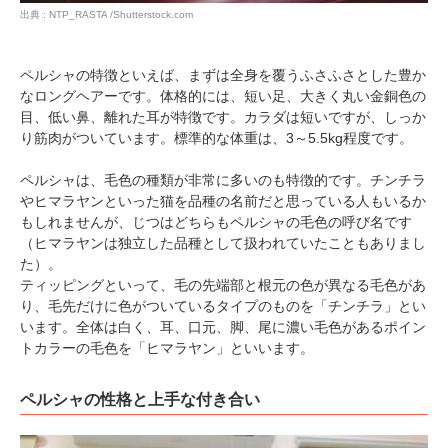
出典 : NTP_RASTA /Shutterstock.com
ペルシャの特徴といえば、まずは全身を覆うふさふさとした豊か
なロングヘアーです。体格的には、短い足、大きく丸い金銅色の
目、低い鼻、離れた耳が特徴です。カラダは短いですが、しっか
り筋肉がついています。標準的な体重は、3～5.5kg程度です。
ペルシャは、毛色の種類が非常に多いのも特徴的です。チンチラ
やヒマラヤンといった猫を品種の名前だと思っている人もいるか
もしれませんが、じつはどちらもペルシャの毛色の呼び名です
（ヒマラヤンは独立した品種として扱われていたこともありまし
た）。
ティッピングといって、毛の先端部と根元の色が異なる毛色があ
り、毛先だけに色がついているタイプのものを「チンチラ」とい
います。全体は白く、耳、口元、脚、尾に濃い毛色があるポイン
トカラーの毛色を「ヒマラヤン」といいます。
ペルシャの性格と上手な付き合い