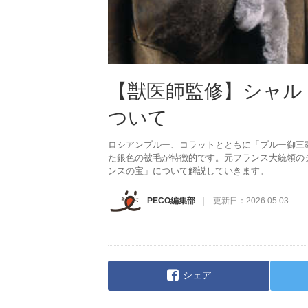
【獣医師監修】シャル
ついて
ロシアンブルー、コラットとともに「ブルー御三
た銀色の被毛が特徴的です。元フランス大統領の
ンスの宝」について解説していきます。
PECO編集部
更新日：
2026.05.03
シェア