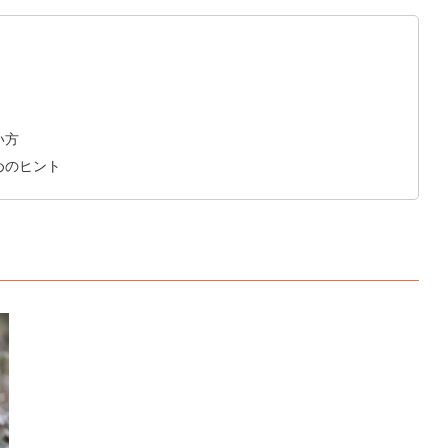
い方
めのヒント