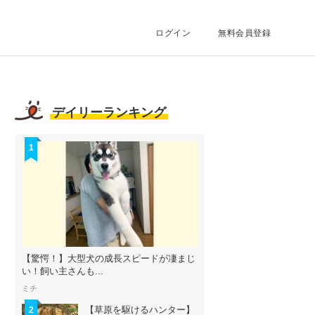
ログイン
無料会員登録
デイリーランキング
1
【驚愕！】大型犬の成長スピードが凄まじ
い！飼い主さんも...
ミチ
【草原を駆けるハンター】
2