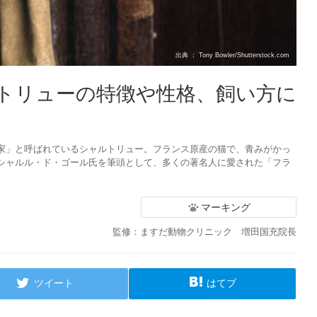
出典 ： Tony Bowler/Shutterstock.com
トリューの特徴や性格、飼い方に
家」と呼ばれているシャルトリュー。フランス原産の猫で、青みがかっ
シャルル・ド・ゴール氏を筆頭として、多くの著名人に愛された「フラ
マーキング
監修：ますだ動物クリニック 増田国充院長
ツイート
はてブ