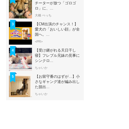
チーターが放つ「ゴロゴ
ロ」に、...
大橋 ぺっち
【CM出演のチャンス！】
3
愛犬の「おいしい顔」が全
国へ。...
<PR>
【受け継がれる天日干し
4
寝】フレブル兄妹の見事に
シンクロ...
ちゃいか
【お留守番のはずが…】小
5
さなギャング達が編み出し
た脱出...
ちゃいか