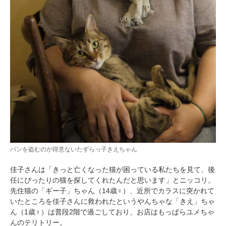
パンを盗むのが得意ないたずらっ子きえちゃん
佳子さんは「きっと亡くなった猫が困っている私たちを見て、後
任にぴったりの猫を探してくれたんだと思います」とニッコリ。
先住猫の「ギー子」ちゃん（14歳♀）、近所でカラスに突かれて
PECOアプリをダウンロード済みの方
いたところを佳子さんに救われたというやんちゃな「きえ」ちゃ
アプリで開く
ん（1歳♀）は普段2階で過ごしており、お店はもっぱらユメちゃ
んのテリトリー。