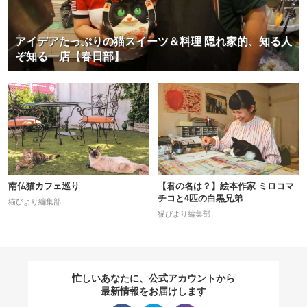
アイデアたっぷりの猫スイーツ＆料理 隠れ家的、知る人
ぞ知る一店【春日部】
南仏猫カフェ巡り
【君の名は？】絵本作家 ミロコマ
チコと4匹の白黒兄弟
猫びより編集部
猫びより編集部
忙しいあなたに、公式アカウントから
最新情報をお届けします