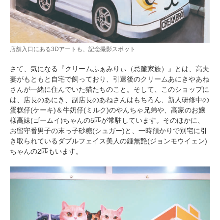
店舗入口にある3Dアートも、記念撮影スポット
さて、気になる『クリームふぁみりぃ（忌簾家族）』とは、高夫
妻がもともと自宅で飼っており、引退後のクリームあにきやあね
さんが一緒に住んでいた猫たちのこと。そして、このショップに
は、店長のあにき、副店長のあねさんはもちろん、新人研修中の
蛋糕仔(ケーキ)＆牛奶仔(ミルク)のやんちゃ兄弟や、高家のお嬢
様高妹(ゴームイ)ちゃんの5匹が常駐しています。そのほかに、
お留守番男子の末っ子砂糖(シュガー)と、一時預かりで別宅に引
き取られているダブルフェイス美人の鍾無艶(ジョンモウイェン)
ちゃんの2匹もいます。