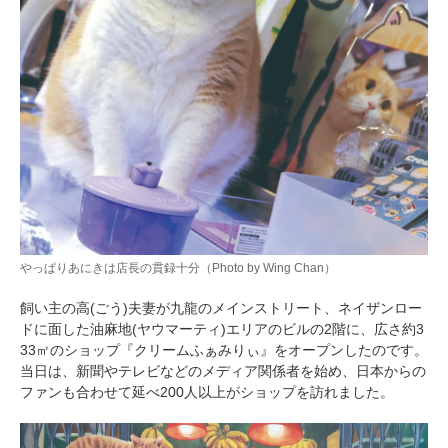
やっぱりあにきは店長の貫録十分（Photo by Wing Chan）
飼い主の高(ごう)夫妻が九龍のメインストリート、ネイザンロー
ドに面した油麻地(ヤウマーティ)エリアのビルの2階に、広さ約3
33㎡のショップ『クリームふぁみりぃ』をオープンしたのです。
当日は、新聞やテレビなどのメディア関係者を始め、日本からの
ファンも合わせて延べ200人以上がショップを訪れました。