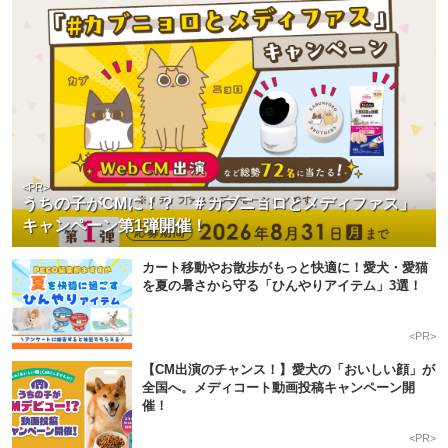
<PR>
うちの子がCMに！？「＃カブニョロとメディファス」
キャンペーン第1弾開催！
カート移動やお散歩がもっと快適に！愛犬・愛猫
を夏の暑さから守る「ひんやりアイテム」3選！
<PR>
【CM出演のチャンス！】愛犬の「おいしい顔」が
全国へ。メディコート動画投稿キャンペーン開
催！
<PR>