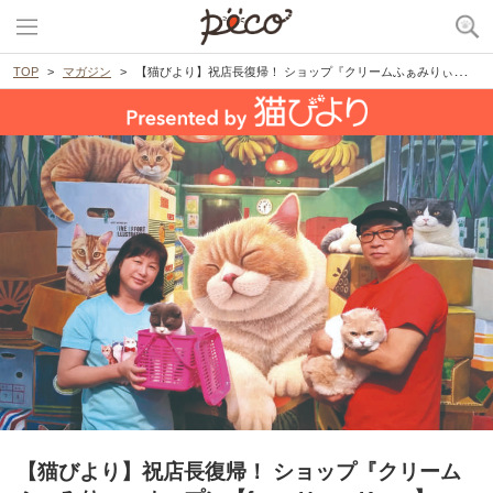
TOP
マガジン
【猫びより】祝店長復帰！ ショップ『クリームふぁみりぃ』オープン【from Hong Kong】
【猫びより】祝店長復帰！ ショップ『クリーム