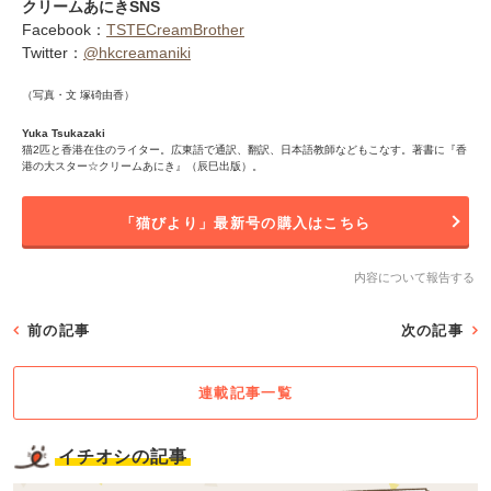
クリームあにきSNS
Facebook：
TSTECreamBrother
Twitter：
@hkcreamaniki
（写真・文 塚碕由香）
Yuka Tsukazaki
猫2匹と香港在住のライター。広東語で通訳、翻訳、日本語教師などもこなす。著書に『香
港の大スター☆クリームあにき』（辰巳出版）。
「猫びより」最新号の購入はこちら
内容について報告する
前の記事
次の記事
連載記事一覧
イチオシの記事