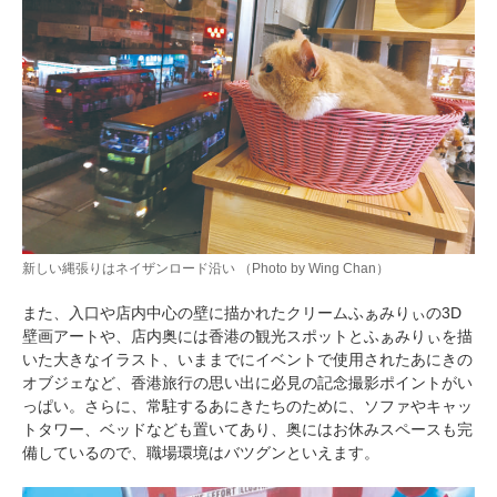
新しい縄張りはネイザンロード沿い （Photo by Wing Chan）
また、入口や店内中心の壁に描かれたクリームふぁみりぃの3D
壁画アートや、店内奥には香港の観光スポットとふぁみりぃを描
いた大きなイラスト、いままでにイベントで使用されたあにきの
オブジェなど、香港旅行の思い出に必見の記念撮影ポイントがい
っぱい。さらに、常駐するあにきたちのために、ソファやキャッ
トタワー、ベッドなども置いてあり、奥にはお休みスペースも完
備しているので、職場環境はバツグンといえます。