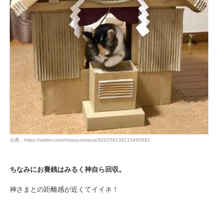
出典 : https://twitter.com/hisasyu/status/920258134215495681
ちなみにお賽銭はみるく神自ら回収。
神さまとの距離感が近くてイイネ！