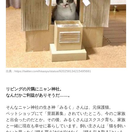
出典 : https://twitter.com/hisasyu/status/920258134215495681
リビングの片隅にニャン神社。
なんだかご利益がありそうだ……。
そんなニャン神社の生き神「みるく」さんは、元保護猫。
ペットショップにて「里親募集」されていたところ、今のご家族
と出会ったのだとか。その後、みるくさんはスクスク育ち、家族
と一緒に現在も幸せに暮らしています。飼い主さんは「猫を飼い
たいと思ったら“猫を買う”だけではなく、“猫を引き取る”という