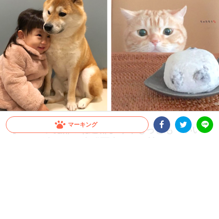
マーキング
【PECOいぬ部＆ねこ部】今年もっとも「いい
ね！」が多かった犬猫写真は…(*´艸｀*)？
Facebookシェア
Twitterシェア
LINE
PECOのinstagramアカウント PECOいぬ部、PECOねこ部。飼い主さんがお寄せく
ださる写真にPECO編集部にて楽しいキャプションをつけてご紹介させていただいて
います。そんなPECOいぬ部ねこ部の2017年の写真を「いいね！」順に振り返ってみ
ました♡（12/22現在の集計結果です）
2021.08.02 update
勝田 琢磨