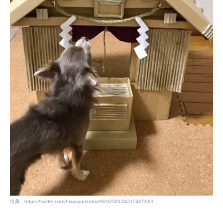
アプリで開く
閉じる
pecodogs
pecocats
いぬ部をフォロー
ねこ部をフォロー
アプリをダウンロードする
出典 : https://twitter.com/hisasyu/status/920258134215495681