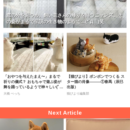
窓の外を見つめ、飼い主さんの帰りを待つニャンズ。そ
の姿がまるで伝説の生き物のようで…(*´Д｀)笑
「おやつを与えたまえ〜」まるで
【猫びより】ボンボンでつくる ス
祈りの儀式？ おもちゃで遊ぶ姿が
ター猫の肖像―――①春馬（辰巳
舞を踊っているようで神々しい(ﾟ
出版）
дﾟ)
大橋 ぺっち
猫びより編集部