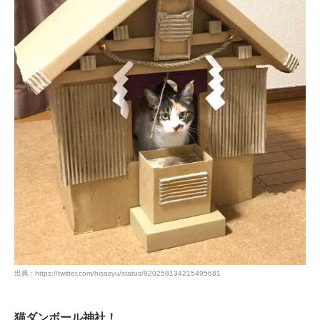
出典 : https://twitter.com/hisasyu/status/920258134215495681
猫ダンボール神社！