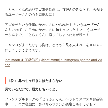
「とら」くんの絶品アゴ乗せ動画は、猫好きのみならず、あらゆ
るユーザーさんの心を鷲掴みに！
アゴ乗せという仕草のかわいさにやられた！ というユーザーさ
んもいれば、お目めのかわいさに胸キュンした！ というユーザ
ーさんまで、「とら」くんに恋してしまった方が続出！
ニャンコがまったりする姿は、どうやら見る人すべてをメロメロ
にしてしまうようです。
leaf moon ❥ ⓉⓄⓇⒶ (@leaf.mmm) • Instagram photos and vid
eos
3位： 鼻ぺちゃ好きにはたまらない
見ているだけで、脱力しちゃうよ。
フレンチブルドッグの「とうふ」くん。ベッドでスヤスヤお昼寝
中……。その寝顔に、鼻ぺちゃファンが急増しちゃうかも!?