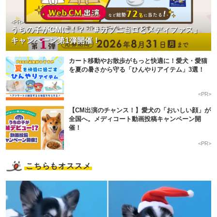
<PR>
うちの子がCMに！？「＃カブニョロとメディファス」
キャンペーン第1弾開催！
カート移動やお散歩がもっと快適に！愛犬・愛猫
を夏の暑さから守る「ひんやりアイテム」3選！
<PR>
【CM出演のチャンス！】愛犬の「おいしい顔」が
全国へ。メディコート動画投稿キャンペーン開
催！
<PR>
こちらもオススメ