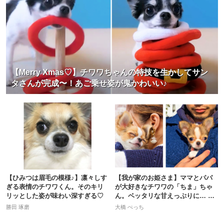
【Merry Xmas♡】チワワちゃんの特技を生かしてサン
タさんが完成〜！あご乗せ姿が鬼かわいい♪
【ひみつは眉毛の模様♪】凛々しす
【我が家のお姫さま】ママとパパ
ぎる表情のチワワくん。そのキリ
が大好きなチワワの「ちま」ちゃ
リッとした姿が味わい深すぎる♡
ん。ベッタリな甘えっぷりに… キ
ュン♡
勝田 琢磨
大橋 ぺっち