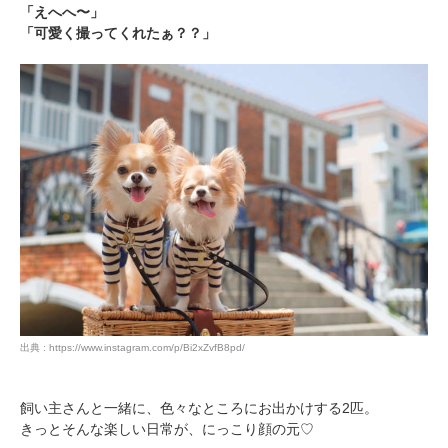
「えへへ〜」
「可愛く撮ってくれたぁ？？」
出典 : https://www.instagram.com/p/Bi2xZvfB8pd/
飼い主さんと一緒に、色々なところにお出かけする2匹。
きっとそんな楽しい日常が、にっこり顔の元♡