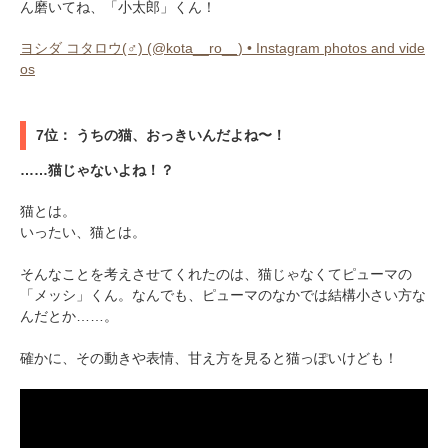
ん磨いてね、「小太郎」くん！
ヨシダ コタロウ(♂) (@kota__ro__) • Instagram photos and vide
os
7位： うちの猫、おっきいんだよね〜！
……猫じゃないよね！？
猫とは。
いったい、猫とは。
そんなことを考えさせてくれたのは、猫じゃなくてピューマの
「メッシ」くん。なんでも、ピューマのなかでは結構小さい方な
んだとか……。
確かに、その動きや表情、甘え方を見ると猫っぽいけども！