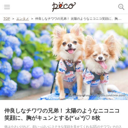
TOP
エンタメ
仲良しなチワワの兄弟！ 太陽のようなニコニコ笑顔に、胸がキュンとする(*´ω`*)♡ 8枚
出典 : https://www.instagram.com/chibi.noel/
仲良しなチワワの兄弟！ 太陽のようなニコニコ
笑顔に、胸がキュンとする(*´ω`*)♡ 8枚
体は小さいけれど、顔いっぱいにステキな笑顔を見せてくれる2匹のチワワ♪ そのス