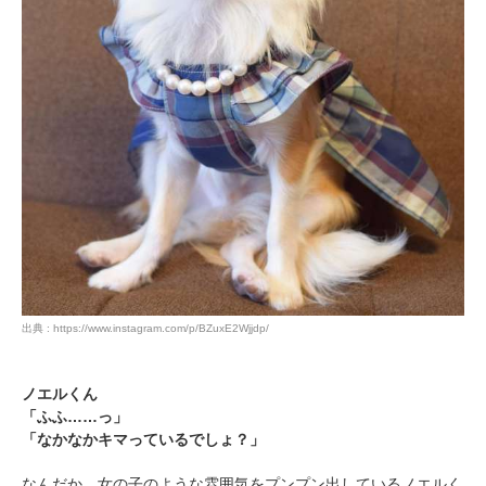
出典 : https://www.instagram.com/p/BZuxE2Wjjdp/
ノエルくん
「ふふ……っ」
「なかなかキマっているでしょ？」
なんだか、女の子のような雰囲気をプンプン出しているノエルく