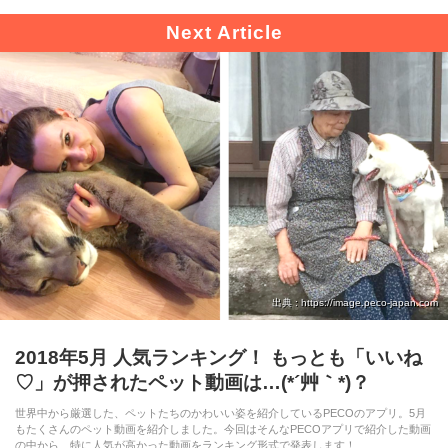
出典 : https://image.peco-japan.com
2018年5月 人気ランキング！ もっとも「いいね
♡」が押されたペット動画は…(*´艸｀*)？
世界中から厳選した、ペットたちのかわいい姿を紹介しているPECOのアプリ。5月
もたくさんのペット動画を紹介しました。今回はそんなPECOアプリで紹介した動画
の中から、特に人気が高かった動画をランキング形式で発表します！