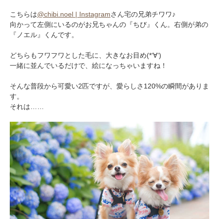
こちらは
@chibi.noel | Instagram
さん宅の兄弟チワワ♪
向かって左側にいるのがお兄ちゃんの『ちび』くん。右側が弟の
『ノエル』くんです。
どちらもフワフワとした毛に、大きなお目め(*‘∀‘)
一緒に並んでいるだけで、絵になっちゃいますね！
そんな普段から可愛い2匹ですが、愛らしさ120%の瞬間がありま
す。
それは……