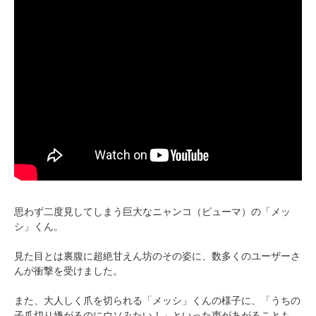
思わず二度見してしまう巨大なニャンコ（ピューマ）の「メッ
シ」くん。
見た目とは裏腹に超絶甘えん坊のその姿に、数多くのユーザーさ
んが衝撃を受けました。
また、大人しく爪を切られる「メッシ」くんの様子に、「うちの
子爪切り嫌がるのにウソみたい！」といった声があがることも。