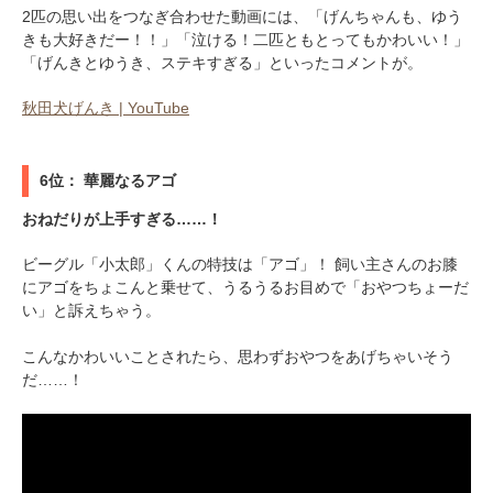
2匹の思い出をつなぎ合わせた動画には、「げんちゃんも、ゆう
きも大好きだー！！」「泣ける！二匹ともとってもかわいい！」
「げんきとゆうき、ステキすぎる」といったコメントが。
秋田犬げんき | YouTube
6位： 華麗なるアゴ
おねだりが上手すぎる……！
ビーグル「小太郎」くんの特技は「アゴ」！ 飼い主さんのお膝
にアゴをちょこんと乗せて、うるうるお目めで「おやつちょーだ
い」と訴えちゃう。
こんなかわいいことされたら、思わずおやつをあげちゃいそう
だ……！