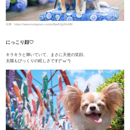
出典 : https://www.instagram.com/p/Bjw6QgShr9B/
にっこり顔♡
キラキラと輝いていて、まさに天使の笑顔。
太陽もびっくりの眩しさです(*´ω`*)