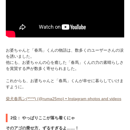
pecodogs
pecocats
いぬ部をフォロー
ねこ部をフォロー
アプリをダウンロードする
お婆ちゃんと「春馬」くんの物語は、数多くのユーザーさんの涙
を誘いました。
他にも、お婆ちゃんの心を癒した「春馬」くんの力の素晴らしさ
を賞賛する声が数多く寄せられました。
これからも、お婆ちゃんと「春馬」くんが幸せに暮らしていけま
すように。
柴犬春馬ン(*^^*) (@ruma25mo) • Instagram photos and videos
2位： やっぱりここが落ち着くにゃ
そのアゴの乗せ方、ずるすぎるよ……！