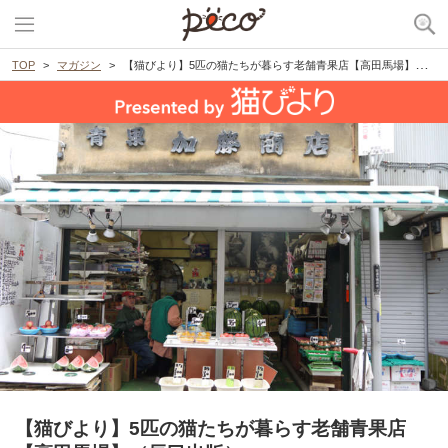
TOP
マガジン
【猫びより】5匹の猫たちが暮らす老舗青果店【高田馬場】（辰巳出版）
【猫びより】5匹の猫たちが暮らす老舗青果店