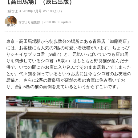
【高田馬場】（辰巳出版）
（猫びより 2018年7月号 Vol.100より）
2020.06.30 update
猫びより編集部
東京・高田馬場駅から徒歩数分の場所にある青果店「加藤商店」
には、お客様にも人気の2匹の可愛い看板猫がいます。ちょっぴ
りシャイなブッコ君（9歳♂）と、元気いっぱいでいつも店の周
りを闊歩しているシロ君（5歳♂）はもともと野良猫が産んだ子
供で、いつの間にかお店に入り込んでそのまま居着いてしまった
とか。代々猫を飼っているというお店には今もシロ君のお友達の
黒猫と、さらに2匹の野良猫が店舗の奥の倉庫に住み着いてお
り、合計5匹の猫の面倒を見ているというからすごいです。