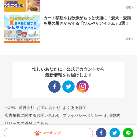
<PR>
カート移動やお散歩がもっと快適に！愛犬・愛猫
を夏の暑さから守る「ひんやりアイテム」3選！
<PR>
忙しいあなたに、公式アカウントから
最新情報をお届けします
Facebo
Twitter
Instagra
HOME
運営会社
お問い合わせ
よくある質問
ok リン
リンク
m リン
広告掲載に関するお問い合わせ
プライバシーポリシー
利用規約
リリースの送付はこちら
ク
ク
マーキング
© 2015 ~ 2026 PECO. All Rights Reserved.