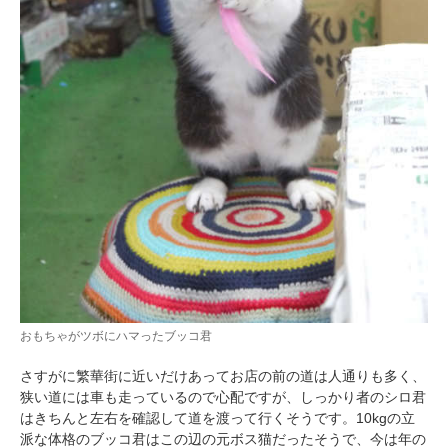
PECOアプリをダウンロード済みの方
アプリで開く
おもちゃがツボにハマったブッコ君
閉じる
さすがに繁華街に近いだけあってお店の前の道は人通りも多く、
狭い道には車も走っているので心配ですが、しっかり者のシロ君
はきちんと左右を確認して道を渡って行くそうです。10kgの立
派な体格のブッコ君はこの辺の元ボス猫だったそうで、今は年の