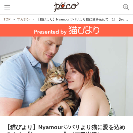
TOP
マガジン
【猫びより】Nyamour♡パリより猫に愛を込めて［1］【from France】（辰巳出版）
【猫びより】Nyamour♡パリより猫に愛を込め