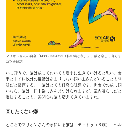
pecodogs
pecocats
いぬ部をフォロー
ねこ部をフォロー
マリオンさんの自著『Mon Chat&Moi（私の猫と私）』。猫と楽しく暮らす
コツを解説
アプリをダウンロードする
いっぽうで、猫は放っておいても勝手に生きていけると思い、食
事とトイレ以外の世話はあまりしない飼い主さんがいることも問
題だと指摘する。「猫はとても好奇心旺盛です。田舎での放し飼
いなら、猫は一日中楽しみを見つけられますが、室内暮らしだと
退屈することも。無関心な猫も増えてきていますね」
直したくない癖
ところでマリオンさんの家にいる猫は、ティトゥ（８歳）、ヘル