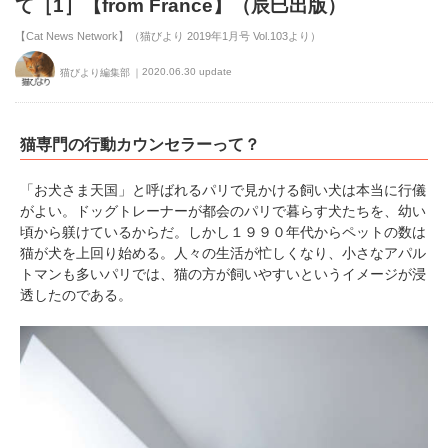
て［1］【from France】（辰巳出版）
【Cat News Network】（猫びより 2019年1月号 Vol.103より）
2020.06.30 update
猫びより編集部
猫専門の行動カウンセラーって？
「お犬さま天国」と呼ばれるパリで見かける飼い犬は本当に行儀
がよい。ドッグトレーナーが都会のパリで暮らす犬たちを、幼い
頃から躾けているからだ。しかし１９９０年代からペットの数は
猫が犬を上回り始める。人々の生活が忙しくなり、小さなアパル
トマンも多いパリでは、猫の方が飼いやすいというイメージが浸
透したのである。