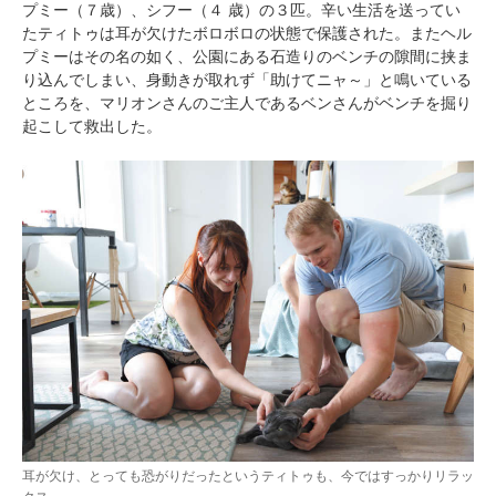
プミー（７歳）、シフー（４ 歳）の３匹。辛い生活を送ってい
たティトゥは耳が欠けたボロボロの状態で保護された。またヘル
プミーはその名の如く、公園にある石造りのベンチの隙間に挟ま
り込んでしまい、身動きが取れず「助けてニャ～」と鳴いている
ところを、マリオンさんのご主人であるベンさんがベンチを掘り
起こして救出した。
耳が欠け、とっても恐がりだったというティトゥも、今ではすっかりリラッ