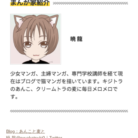
いぬ部をフォロー
ねこ部をフォロー
アプリをダウンロードする
Blog：あんこと麦と
暁 龍@ryuakatsuki0｜Twitter