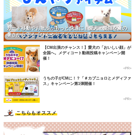
<PR>
カート移動やお散歩がもっと快適に！愛犬・愛猫を夏の
暑さから守る「ひんやりアイテム」3選！
【CM出演のチャンス！】愛犬の「おいしい顔」が
全国へ。メディコート動画投稿キャンペーン開
催！
<PR>
うちの子がCMに！？「＃カブニョロとメディファ
ス」キャンペーン第1弾開催！
<PR>
こちらもオススメ