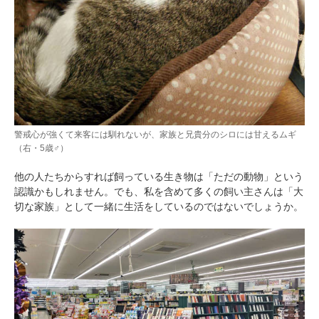
pecodogs
pecocats
いぬ部をフォロー
ねこ部をフォロー
警戒心が強くて来客には馴れないが、家族と兄貴分のシロには甘えるムギ
（右・5歳♂）
アプリをダウンロードする
他の人たちからすれば飼っている生き物は「ただの動物」という
認識かもしれません。でも、私を含めて多くの飼い主さんは「大
切な家族」として一緒に生活をしているのではないでしょうか。