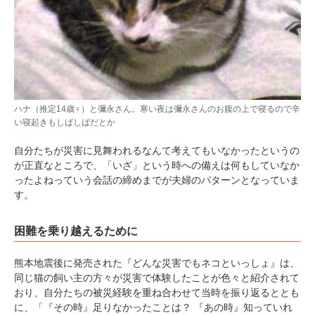
ハナ（推定14歳♀）と彌永さん。寒い夜は彌永さんのお腹の上で寝るので辛
い寝起きもしばしばだとか
自分たちが災害に見舞われるなんて考えてもいなかったというの
が正直なところで、「いざ」という時への備えは何もしていなか
ったよねっていう会話の締めまでが夫婦のパターンとなっていま
す。
困難を乗り越えるために
熊本地震後に発売された『どんな災害でもネコといっしょ』は、
同じ猫の飼い主の方々が災害で体験したことが色々と紹介されて
おり、自分たちの被災経験を重ね合わせて当時を振り返るととも
に、「『その時』足りなかったことは？ 『あの時』知っていれ