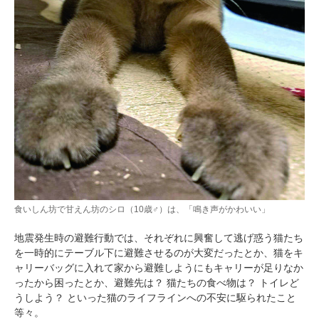
食いしん坊で甘えん坊のシロ（10歳♂）は、「鳴き声がかわいい」
地震発生時の避難行動では、それぞれに興奮して逃げ惑う猫たち
を一時的にテーブル下に避難させるのが大変だったとか、猫をキ
ャリーバッグに入れて家から避難しようにもキャリーが足りなか
ったから困ったとか、避難先は？ 猫たちの食べ物は？ トイレど
うしよう？ といった猫のライフラインへの不安に駆られたこと
等々。