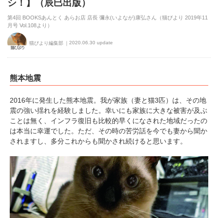
シ！】（辰巳出版）
第4回 BOOKSあんとく あらお店 店長 彌永(いよなが)康弘さん（猫びより 2019年11
月号 Vol.108より）
2020.06.30 update
猫びより編集部
熊本地震
2016年に発生した熊本地震。我が家族（妻と猫3匹）は、その地
震の強い揺れを経験しました。幸いにも家族に大きな被害が及ぶ
ことは無く、インフラ復旧も比較的早くになされた地域だったの
は本当に幸運でした。ただ、その時の苦労話を今でも妻から聞か
されますし、多分これからも聞かされ続けると思います。