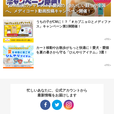
<PR>
【CM出演のチャンス！】愛犬の「おいしい顔」が全国
へ。メディコート動画投稿キャンペーン開催！
うちの子がCMに！？「＃カブニョロとメディファ
ス」キャンペーン第1弾開催！
<PR>
カート移動やお散歩がもっと快適に！愛犬・愛猫
を夏の暑さから守る「ひんやりアイテム」3選！
<PR>
忙しいあなたに、公式アカウントから
最新情報をお届けします