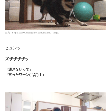
出典 : https://www.instagram.com/sibainu_taiga/
ヒュンッ
ズザザザザッ
「通さないって」
「言ったワーン( ﾟДﾟ)！」