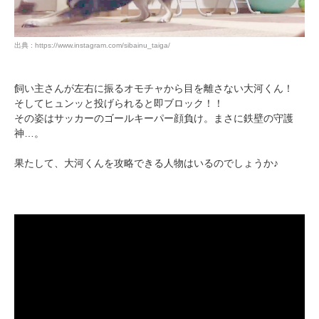
出典 : https://www.instagram.com/sibainu_taiga/
飼い主さんが左右に振るオモチャから目を離さない大河くん！
そしてヒュンッと投げられると即ブロック！！
その姿はサッカーのゴールキーパー顔負け。まさに鉄壁の守護
神…。
果たして、大河くんを攻略できる人物はいるのでしょうか♪