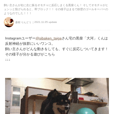
飼い主さんが右に左に振るオモチャに反応しまくる黒柴くん！ そしてオモチャがヒ
ュンッと投げられると、即ブロック！！ その様子はまるで鉄壁のゴールキーパーの
ようなのでした！！！
2021.11.05 update
蒼樹 りんどう
Instagramユーザー
@sibaken_taiga
さん宅の黒柴「大河」くんは
反射神経が抜群にいいワンコ。
飼い主さんがどんな動きをしても、すぐに反応しついてきます！
その様子が分かる遊びがこちら
↓↓↓