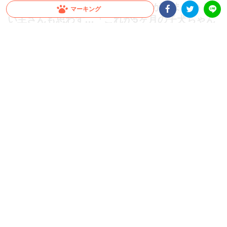
【驚愕！】大型犬の成長スピードが凄まじい！飼
マーキング
い主さんも思わず…「これが5ヶ月の子犬ちゃん
Facebookシェア
Twitterシェア
LINE
ですか」
すぐに抱っこしていた頃が懐かしくなってしまうほど、大型犬の成長スピードは速い
もの。今回は、飼い主さんも驚いたシベリアンハスキーさんの生後1ヶ月から5ヶ月
の成長をご覧ください♪
2026.07.22 update
ミチ
“子犬” とは？？