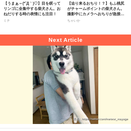
【うまぁ～(*´Д｀)♡】目を瞑って
【迫り来るおちり！？】もふ桃尻
リンゴに全集中する柴犬さん。お
がチャームポイントの柴犬さん。
ねだりする時の表情にも注目！
撮影中にカメラへおちりが急接近
♡
ミチ
ちゃいか
出典 : https://twitter.com/meteor_mayuge