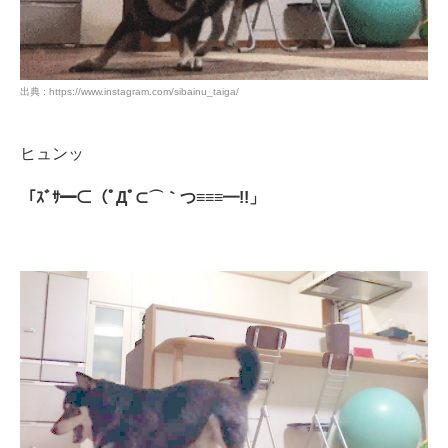
PECOアプリをダウンロード済みの方
出典 : https://www.instagram.com/sibainu_taiga/
アプリで開く
ヒュンッ
閉じる
「ｽﾞｻ━⊂（ﾟДﾟ⊂⌒｀つ≡≡≡━!!」
pecodogs
pecocats
いぬ部をフォロー
ねこ部をフォロー
アプリをダウンロードする