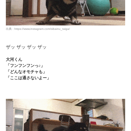
出典 : https://www.instagram.com/sibainu_taiga/
ザッ ザッ ザッ ザッ
大河くん
「フンフンフンっ♪」
「どんなオモチャも」
「ここは通さないよー」