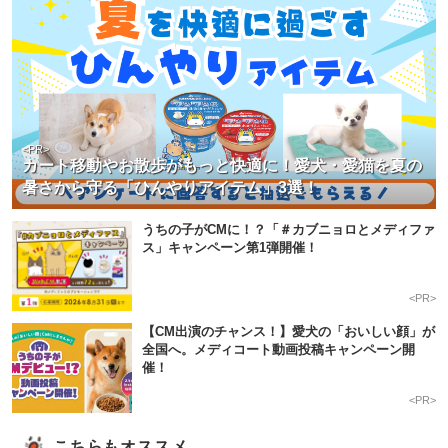
<PR>
カート移動やお散歩がもっと快適に！愛犬・愛猫を夏の
暑さから守る「ひんやりアイテム」3選！
うちの子がCMに！？「＃カブニョロとメディファ
ス」キャンペーン第1弾開催！
<PR>
【CM出演のチャンス！】愛犬の「おいしい顔」が
全国へ。メディコート動画投稿キャンペーン開
催！
<PR>
こちらもオススメ