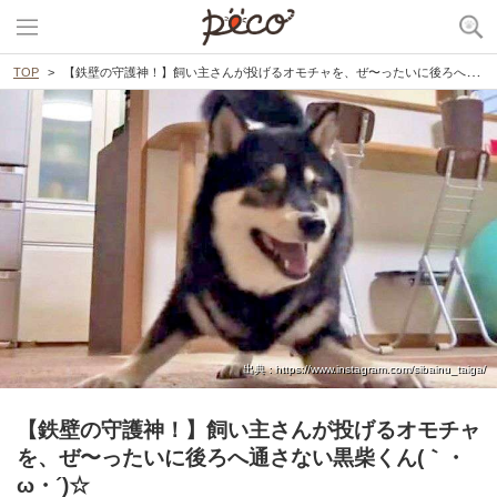
TOP
【鉄壁の守護神！】飼い主さんが投げるオモチャを、ぜ〜ったいに後ろへ通さない黒柴くん(｀・ω・´)☆
出典 : https://www.instagram.com/sibainu_taiga/
【鉄壁の守護神！】飼い主さんが投げるオモチャ
を、ぜ〜ったいに後ろへ通さない黒柴くん(｀・
ω・´)☆