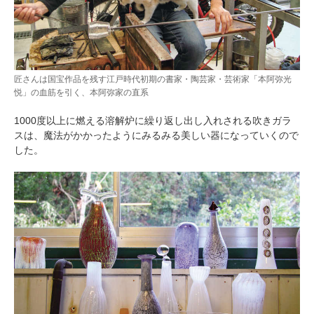
匠さんは国宝作品を残す江戸時代初期の書家・陶芸家・芸術家「本阿弥光
悦」の血筋を引く、本阿弥家の直系
1000度以上に燃える溶解炉に繰り返し出し入れされる吹きガラ
スは、魔法がかかったようにみるみる美しい器になっていくので
した。