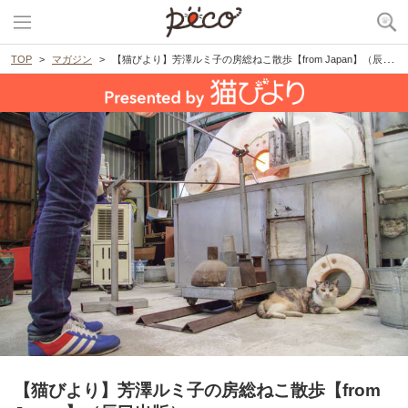
TOP
マガジン
【猫びより】芳澤ルミ子の房総ねこ散歩【from Japan】（辰巳出版）
【猫びより】芳澤ルミ子の房総ねこ散歩【from