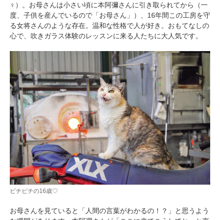
♀）。お母さんは小さい頃に本阿彌さんに引き取られてから（一
度、子供を産んでいるので「お母さん」）、16年間この工房を守
る女将さんのような存在。温和な性格で人が好き。おもてなしの
心で、吹きガラス体験のレッスンに来る人たちに大人気です。
PECOアプリをダウンロード済みの方
アプリで開く
閉じる
ピチピチの16歳♡
お母さんを見ていると「人間の言葉がわかるの！？」と思うよう