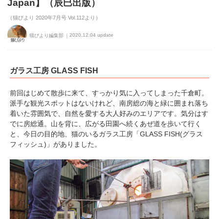
Japan】（辰巳出版）
（猫びより 2020年7月号 Vol.112より）
2020.12.04 update
猫びより編集部
ガラス工房 GLASS FISH
前回はじめて散歩に来て、すっかり気に入ってしまった千倉町。
派手な観光スポットはないけれど、南房総の海と緑に囲まれ落ち
着いた雰囲気で、自然を愛する大人好みのエリアです。気分はす
でに房総通。山を背に、広がる田園へ続くあぜ道を歩いて行く
と、今日の目的地、猫のいるガラス工房「GLASS FISH(グラス
フィッシュ)」がありました。