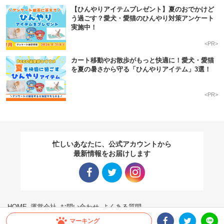
【ひんやりアイテムプレゼント】夏のおでかけど
う過ごす？愛犬・愛猫のひんやり対策アンケート
実施中！
<PR>
カート移動やお散歩がもっと快適に！愛犬・愛猫
を夏の暑さから守る「ひんやりアイテム」3選！
<PR>
忙しいあなたに、公式アカウントから
最新情報をお届けします
Facebo
Twitter
Instagra
HOME
運営会社
お問い合わせ
よくある質問
ok リン
リンク
m リン
広告掲載に関するお問い合わせ
プライバシーポリシー
利用規約
マーキング