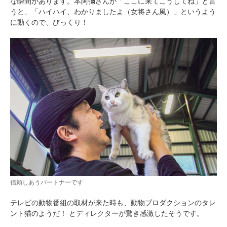
な瞬間があります。本阿彌さんが「ここに来てこうしてね」と言
うと、「ハイハイ、わかりましたよ（女将さん風）」というよう
に動くので、びっくり！
pecodogs
pecocats
いぬ部をフォロー
ねこ部をフォロー
アプリをダウンロードする
信頼しあうパートナーです
テレビの動物番組の取材が来た時も、動物プロダクションのタレ
ント猫のようだ！ とディレクターが驚き感激したそうです。