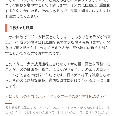
エサの回数を増やすことで予防します。仔犬の低血糖は、重症化
すると命にかかわるおそれもあるので、食事の間隔にはくれぐれ
も注意してください。
生後8ヶ月以降
エサの回数は1日2回が目安となります。しっかりとカラダが出来
上がった成犬の場合は1日1回でも大丈夫な場合もありますが、で
きれば朝と晩の2回に分けて与えた方が、消化器系の負担を減ら
すことができるのでおすすめです。
このように、犬の成長過程に合わせてエサの量・回数を調整する
ことが、犬の健康を守ることにつながります。犬のエサのコント
ロールができるのは飼い主だけです。日々犬の様子を観察しなが
ら、その犬に適切な量を、適切な回数に分けて与えるようにしま
しょう。
犬によいものを与えたい！ ドッグフードの選び方 | PECO（ペ
コ）
犬を飼う時に気になることのひとつに、ペットフードがあるのではないでし
ょうか？ 1日にどれくらいの量を与えればよいのか、与えるペースはどれく