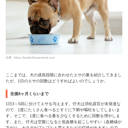
出典 : Africa Studio/Shutterstock.com
ここまでは、犬の成長段階に合わせたエサの量を紹介してきまし
たが、1日のエサの回数はどうすればよいのでしょうか。
生後8ヶ月くらいまで
1日3～5回に分けてエサを与えます。仔犬は消化器官が未発達な
ので、1度にたくさん食べるとすぐに下痢や嘔吐をしてしまいま
す。そこで、1度に食べる量を少なくするために回数を増やしま
す。また、仔犬は空腹になると低血糖を起こしやすい（血糖値が
下がり、カラダがプルプルと震えるなどの症状が出ます）ので、