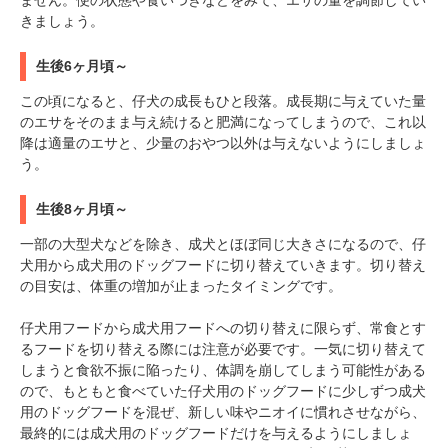
ません。便の状態や食いつきなどをみて、エサの量を調節してい
きましょう。
生後6ヶ月頃～
この頃になると、仔犬の成長もひと段落。成長期に与えていた量
のエサをそのまま与え続けると肥満になってしまうので、これ以
降は適量のエサと、少量のおやつ以外は与えないようにしましょ
う。
生後8ヶ月頃～
一部の大型犬などを除き、成犬とほぼ同じ大きさになるので、仔
犬用から成犬用のドッグフードに切り替えていきます。切り替え
の目安は、体重の増加が止まったタイミングです。
仔犬用フードから成犬用フードへの切り替えに限らず、常食とす
るフードを切り替える際には注意が必要です。一気に切り替えて
PECOアプリをダウンロード済みの方
しまうと食欲不振に陥ったり、体調を崩してしまう可能性がある
アプリで開く
ので、もともと食べていた仔犬用のドッグフードに少しずつ成犬
用のドッグフードを混ぜ、新しい味やニオイに慣れさせながら、
閉じる
最終的には成犬用のドッグフードだけを与えるようにしましょ