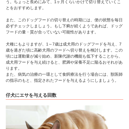
う。ちょっと長めにみて、1ヶ月くらいかけて切り替えていくこ
とをおすすめします。
また、このドッグフードの切り替えの時期には、便の状態を毎日
必ずチェックしましょう。もし下痢が続くようであれば、ドッグ
フードの量・質が合っていない可能性があります。
pecodogs
pecocats
犬種にもよりますが、1～7歳は成犬用のドッグフードを与え、7
いぬ部をフォロー
ねこ部をフォロー
歳を過ぎた頃に高齢犬用のフードへ切り替えを検討します。この
頃には運動量が減り始め、新陳代謝の機能も低下することから、
成犬用フードを与え続けると、肥満や栄養不足に陥るおそれがあ
アプリをダウンロードする
ります。
また、病気の治療の一環として食餌療法を行う場合には、獣医師
の指示のもと、指定されたフードを与えるようにしましょう。
仔犬にエサを与える回数