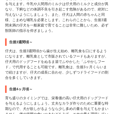
を与えます。牛乳や人間用のミルクは仔犬用のミルクと成分が異
なり、下痢などの体調不良を引き起こす危険があるので、絶対に
与えないようにしましょう。また、仔犬は人間の赤ちゃんと同
様、こまめな哺乳を必要とします。これらのことから、生後3週
間未満の仔犬を一般家庭で育てることは非常に難しいため、必ず
獣医師の指示を仰ぎましょう。
生後3週間頃～
仔犬は、生後3週間頃から歯が生え始め、離乳食を口にするよう
になります。離乳食として市販されているフードもありますが、
仔犬用のドッグフードをぬるま湯でふやかした「ふやかしフー
ド」で代用することも可能です。離乳食は、生後3ヶ月くらいま
で続けますが、仔犬の成長に合わせ、少しずつドライフードの割
合を多くしていきます。
生後4ヶ月頃～
育ち盛りのタイミングでは、栄養価の高い仔犬用のドッグフード
を与えるようにしましょう。丈夫なカラダ作りのために重要な時
期なので、犬が欲しがるようなら少し多めの量を与えてもかまい