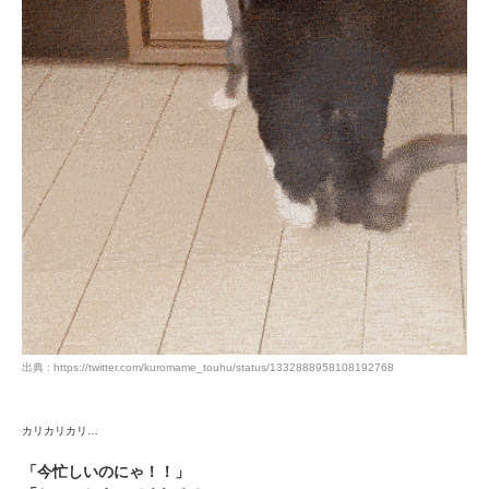
PECOアプリをダウンロード済みの方
アプリで開く
閉じる
出典 : https://twitter.com/kuromame_touhu/status/1332888958108192768
pecodogs
pecocats
いぬ部をフォロー
ねこ部をフォロー
カリカリカリ…
「今忙しいのにゃ！！」