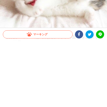
マーキング
【前髪ニャンコは考えた】肉球の旨味を追求する
べく前足をペロペロ。だんだんエスカレートし
Facebookシェア
Twitterシェア
LINE
て…♡
ニャンコの仕草って予測不能でつい目で追ってしまいがち。ご紹介するニャンコも、
肉球をペロペロしたくてウネウネ動き出します。可愛いのは前髪だけではないよう
で、いちいち可愛いその動きにもうキュンキュンです(´ｪ`*)
2021.05.11 update
大橋 ぺっち