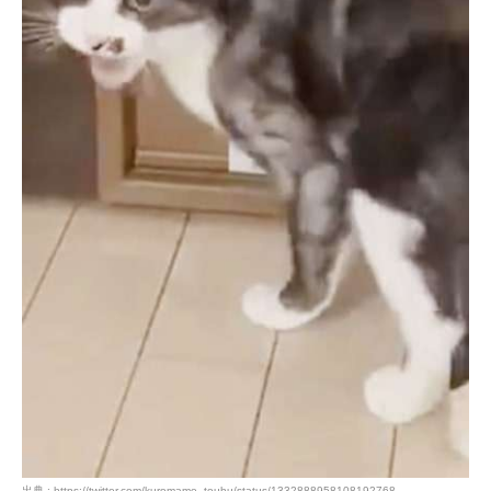
出典 : https://twitter.com/kuromame_touhu/status/1332888958108192768