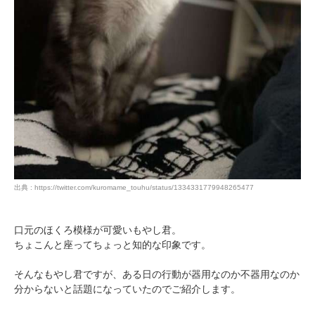
出典 : https://twitter.com/kuromame_touhu/status/1334331779948265477
口元のほくろ模様が可愛いもやし君。
ちょこんと座ってちょっと知的な印象です。
そんなもやし君ですが、ある日の行動が器用なのか不器用なのか
分からないと話題になっていたのでご紹介します。