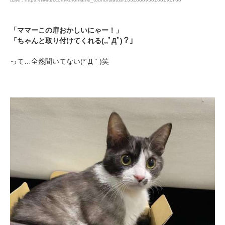
「ママーこの扉おかしいにゃー！」
「ちゃんと取り付けてくれる(,,ﾟДﾟ)？」
って…全然聞いてない(*´Д｀)笑