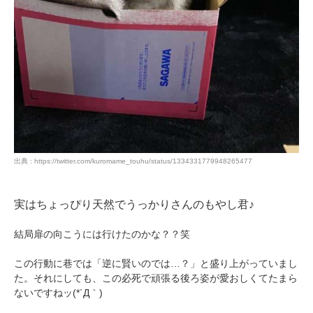
出典 : https://twitter.com/kuromame_touhu/status/1334331779948265477
実はちょっぴり天然でうっかりさんのもやし君♪
結局扉の向こうには行けたのかな？？笑
この行動に巷では「逆に賢いのでは…？」と盛り上がっていまし
た。それにしても、この必死で頑張る後ろ姿が愛おしくてたまら
ないですねッ(*´Д｀)