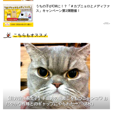
うちの子がCMに！？「＃カブニョロとメディファ
ス」キャンペーン第1弾開催！
<PR>
こちらもオススメ
【目力強い系女子】ド迫力の眼差しをもつニャンコ♡ お
だやかな性格とのギャップにやられた〜♪ （8枚）