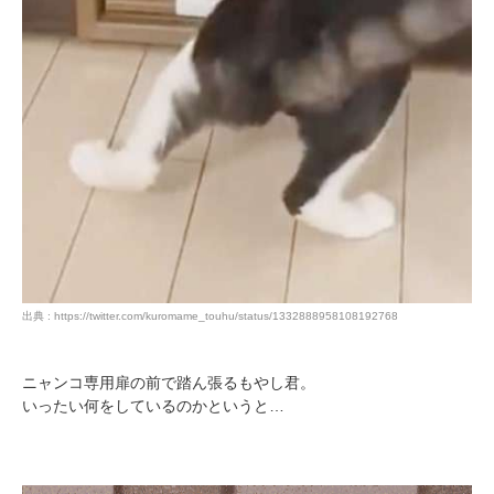
出典 : https://twitter.com/kuromame_touhu/status/1332888958108192768
ニャンコ専用扉の前で踏ん張るもやし君。
いったい何をしているのかというと…