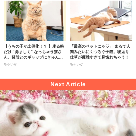
【うちの子が土偶化！？ 】座る時
「最高のベットにゃ♡」 まるで人
だけ “勇ましく” なっちゃう猫さ
間みたいにくつろぐ子猫。寝返り
ん。普段とのギャップにきゅんッ
仕草が優雅すぎて見惚れちゃう！
♡
ちゃいか
ちゃいか