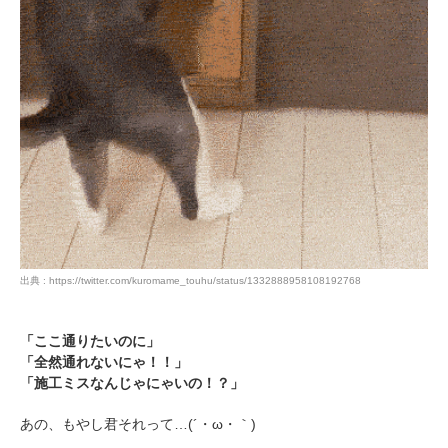
出典 : https://twitter.com/kuromame_touhu/status/1332888958108192768
「ここ通りたいのに」
「全然通れないにゃ！！」
「施工ミスなんじゃにゃいの！？」
あの、もやし君それって…(´・ω・｀)