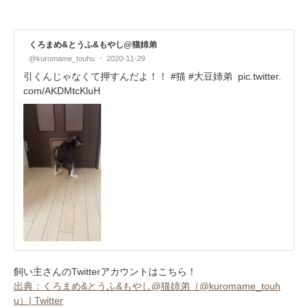
くろまめ&とうふ&もやし@猫姉弟
@kuromame_touhu
2020-11-29
引くんじゃなくて押すんだよ！！ #猫 #大豆姉弟
pic.twitter.
com/AKDMtcKluH
飼い主さんのTwitterアカウントはこちら！
出典：くろまめ&とうふ&もやし@猫姉弟（@kuromame_touh
u）| Twitter