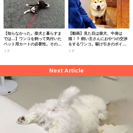
【知らなかった。柴犬と暮らすま
【動画】見た目は柴犬、中身は
では…】ワンコを飼って気付いた
猫！？ 飼い主さんにおやつの交渉
ペット用カートの必要性。その理
をするワンコ。駆け引きのポイン
由は…
トは…？
ミチ
ミチ