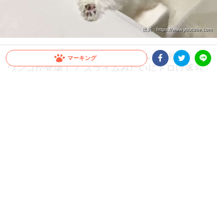
出典 : https://www.youtube.com
【ベッドから降りるのめんどくさい】“物臭” な
マーキング
ワンコが登場！？ スライムみたいにトロけ落ち
Facebookシェア
Twitterシェア
LINE
て♪
ベッドから降りるためのステップ（階段）は置いてあるのに、なぜか両手両足を広げ
滑り落ちようとするワンコ(笑) なんだか楽しんでいるようにも見えてきて…
2026.07.27 update
ちゃいか
一番ラクな方法で…♪