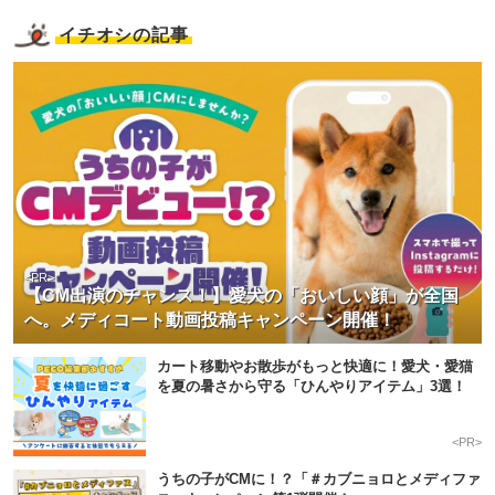
イチオシの記事
<PR>
【CM出演のチャンス！】愛犬の「おいしい顔」が全国
へ。メディコート動画投稿キャンペーン開催！
カート移動やお散歩がもっと快適に！愛犬・愛猫
を夏の暑さから守る「ひんやりアイテム」3選！
<PR>
うちの子がCMに！？「＃カブニョロとメディファ