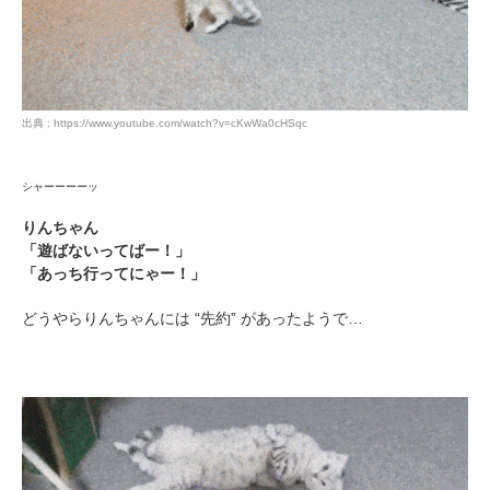
出典 : https://www.youtube.com/watch?v=cKwWa0cHSqc
シャーーーーッ
りんちゃん
「遊ばないってばー！」
「あっち行ってにゃー！」
どうやらりんちゃんには “先約” があったようで…