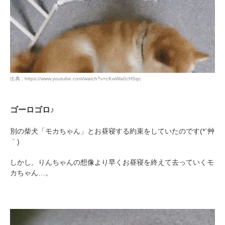
PECOアプリをダウンロード済みの方
出典 : https://www.youtube.com/watch?v=cKwWa0cHSqc
アプリで開く
閉じる
ゴーロゴロ♪
別の柴犬「モカちゃん」とお昼寝する約束をしていたのです(*´艸
｀)
しかし、りんちゃんの想像より早くお昼寝を終えて去っていくモ
カちゃん…。
pecodogs
pecocats
いぬ部をフォロー
ねこ部をフォロー