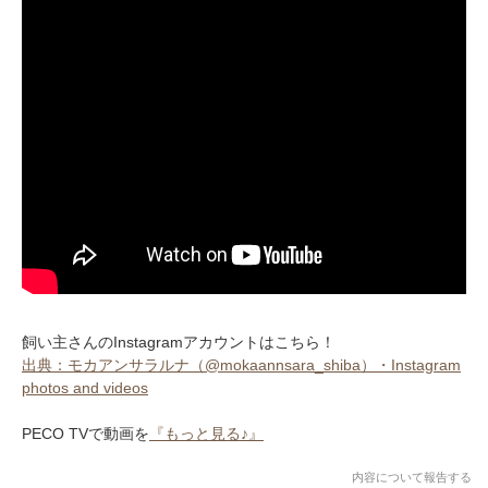
飼い主さんのInstagramアカウントはこちら！
出典：モカアンサラルナ（@mokaannsara_shiba）・Instagram
photos and videos
PECO TVで動画を
『もっと見る♪』
内容について報告する