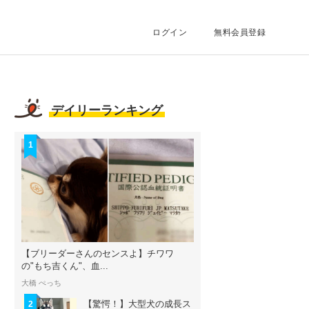
ログイン
無料会員登録
デイリーランキング
1
【ブリーダーさんのセンスよ】チワワ
の"もち吉くん"、血...
大橋 ぺっち
【驚愕！】大型犬の成長ス
2