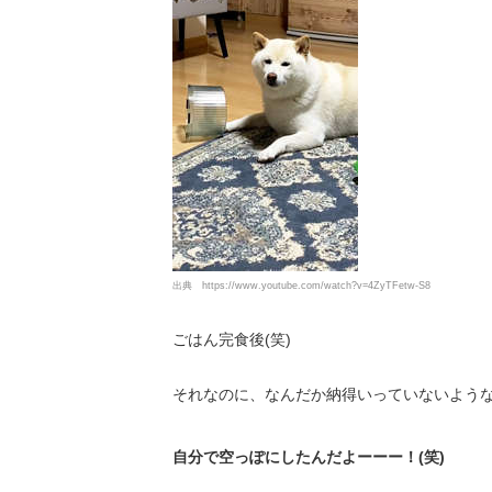
出典
https://www.youtube.com/watch?v=4ZyTFetw-S8
ごはん完食後(笑)
それなのに、なんだか納得いっていないよう
自分で空っぽにしたんだよーーー！(笑)