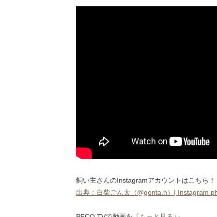
飼い主さんのInstagramアカウントはこちら！
出典：白柴ごん太（@gonta.h）| Instagram phot
PECO TVで動画を
『もっと見る♪』