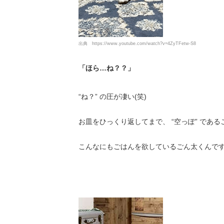
出典
https://www.youtube.com/watch?v=4ZyTFetw-S8
「ほら…ね？？」
“ね？” の圧が凄い(笑)
お皿をひっくり返してまで、 “空っぽ” であ
こんなにもごはんを欲しているごん太くんで