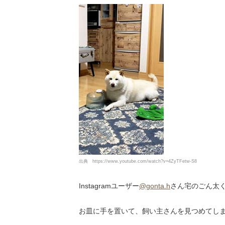
出典
https://www.youtube.com/watch?v=4ZyTFetw-S8
Instagramユーザー
@gonta.h
さん宅のごん太
お皿に手を置いて、飼い主さんを見つめてし