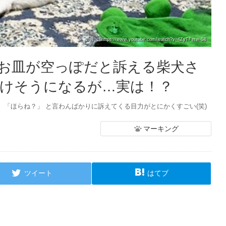
出典 ： https://www.youtube.com/watch?v=4ZyTFetw-S8
お皿が空っぽだと訴える柴犬さ
に負けそうになるが…実は！？
「ほらね？」 と言わんばかりに訴えてくる目力がとにかくすごい(笑)
マーキング
ツイート
はてブ