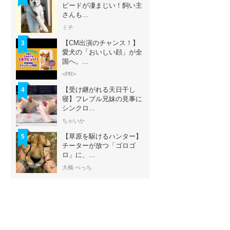
ピードが凄まじい！飼い主
さんも...
ミチ
【CM出演のチャンス！】
3
愛犬の「おいしい顔」が全
国へ。...
<PR>
【受け継がれる天日干し
4
寝】フレブル兄妹の見事に
シンクロ...
ちゃいか
【草原を駆けるハンター】
5
チーターが放つ「ゴロゴ
ロ」に、...
大橋 ぺっち