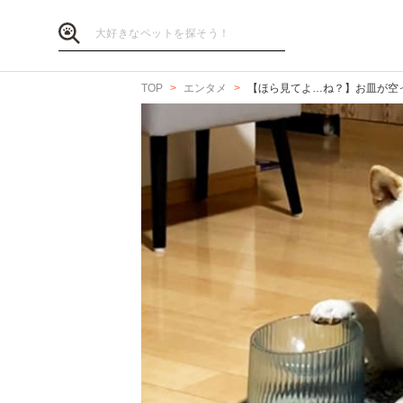
TOP
エンタメ
【ほら見てよ…ね？】お皿が空っ