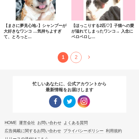
【まさに夢見心地♪】シャンプーが
【ほっこりする2匹♡】子猫への愛
大好きなワンコ …気持ちよすぎ
が溢れてしまったワンコ→ 入念に
て、とろっと...
ペロペロし...
1
2
忙しいあなたに、公式アカウントから
最新情報をお届けします
Facebo
Twitter
Instagra
HOME
運営会社
お問い合わせ
よくある質問
ok リン
リンク
m リン
広告掲載に関するお問い合わせ
プライバシーポリシー
利用規約
リリースの送付はこちら