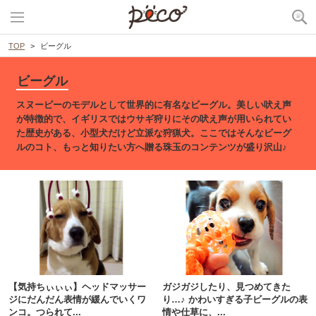
TOP
ビーグル
ビーグル
スヌーピーのモデルとして世界的に有名なビーグル。美しい吠え声
が特徴的で、イギリスではウサギ狩りにその吠え声が用いられてい
た歴史がある、小型犬だけど立派な狩猟犬。ここではそんなビーグ
ルのコト、もっと知りたい方へ贈る珠玉のコンテンツが盛り沢山♪
【気持ちぃぃぃ】ヘッドマッサー
ガジガジしたり、見つめてきた
ジにだんだん表情が緩んでいくワ
り…♪ かわいすぎる子ビーグルの表
ンコ。つられて...
情や仕草に、...