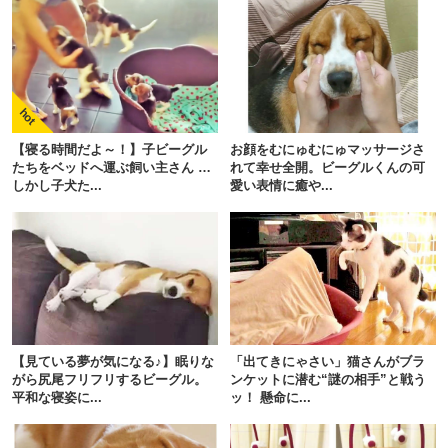
【寝る時間だよ～！】子ビーグル
お顔をむにゅむにゅマッサージさ
たちをベッドへ運ぶ飼い主さん …
れて幸せ全開。ビーグルくんの可
しかし子犬た...
愛い表情に癒や...
PECOアプリをダウンロード済みの方
アプリで開く
【見ている夢が気になる♪】眠りな
「出てきにゃさい」猫さんがブラ
がら尻尾フリフリするビーグル。
ンケットに潜む“謎の相手”と戦う
閉じる
平和な寝姿に...
ッ！ 懸命に...