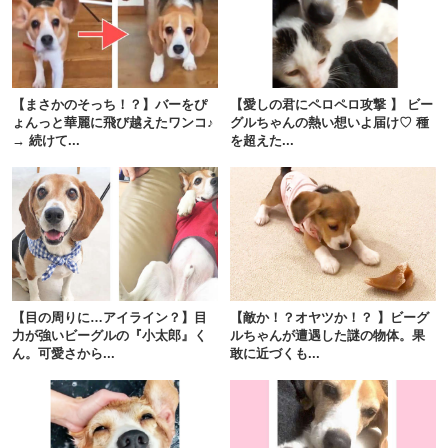
【まさかのそっち！？】バーをぴ
【愛しの君にペロペロ攻撃 】 ビー
ょんっと華麗に飛び越えたワンコ♪
グルちゃんの熱い想いよ届け♡ 種
→ 続けて...
を超えた...
【目の周りに…アイライン？】目
【敵か！？オヤツか！？ 】ビーグ
力が強いビーグルの『小太郎』く
ルちゃんが遭遇した謎の物体。果
ん。可愛さから...
敢に近づくも...