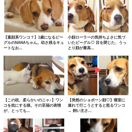
pecodogs
pecocats
いぬ部をフォロー
ねこ部をフォロー
【童顔系ワンコ？】1歳になるビー
小顔ローラーの気持ちよさに気づ
グルのNANAちゃん。幼さ残るキュ
いたビーグル♡ 目を閉じた、うっ
ートなお...
とり顔が最高...
アプリをダウンロードする
【この枕、柔らかいのニャ♪】ワン
【突然のショボーン顔♡】寝室に
コを枕にする猫。その至福の表情
連れて行こうとすると怒るワンコ
が、とっても...
→ 飼い主さ...