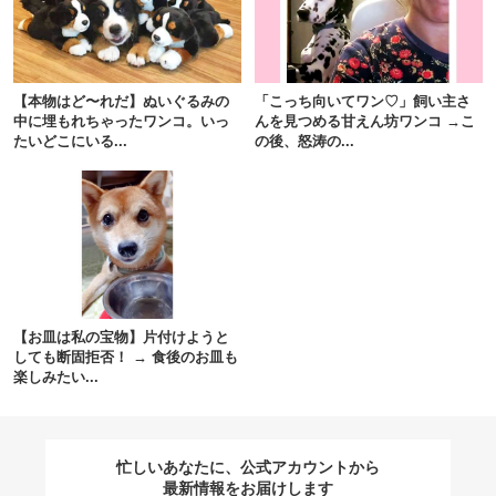
閉じる
【本物はど〜れだ】ぬいぐるみの
「こっち向いてワン♡」飼い主さ
中に埋もれちゃったワンコ。いっ
んを見つめる甘えん坊ワンコ →こ
たいどこにいる...
の後、怒涛の...
pecodogs
pecocats
いぬ部をフォロー
ねこ部をフォロー
アプリをダウンロードする
【お皿は私の宝物】片付けようと
しても断固拒否！ → 食後のお皿も
楽しみたい...
忙しいあなたに、公式アカウントから
最新情報をお届けします