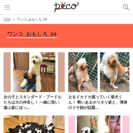
TOP
ワンコ_おもしろ_04
ワンコ_おもしろ_04
女の子とスタンダード・プードル
土をドカドカ掘っていく柴犬く
たちは大の仲良し！ 一緒に笑い、
ん！ 勢いあるホリホリ姿と、渾身
遊ぶ姿にほっ...
のドヤ顔が話題...
PECOアプリをダウンロード済みの方
アプリで開く