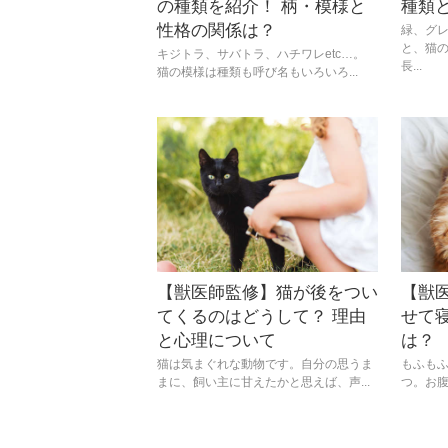
の種類を紹介！ 柄・模様と
種類
性格の関係は？
緑、グ
と、猫
キジトラ、サバトラ、ハチワレetc…。
長...
猫の模様は種類も呼び名もいろいろ...
【獣医師監修】猫が後をつい
【獣
てくるのはどうして？ 理由
せて
と心理について
は？
猫は気まぐれな動物です。自分の思うま
もふも
まに、飼い主に甘えたかと思えば、声...
つ。お腹