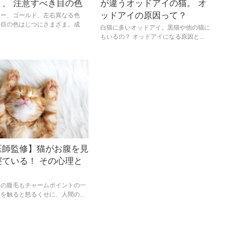
と、 注意すべき目の色
が違うオッドアイの猫。 オ
ッドアイの原因って？
レー、ゴールド、左右異なる色
の目の色はじつにさまざま。成
白猫に多いオッドアイ。黒猫や他の猫に
もいるの？ オッドアイになる原因と...
医師監修】猫がお腹を見
寝ている！ その心理と
ふの腹毛もチャームポイントの一
を触ると怒るくせに、人間の...