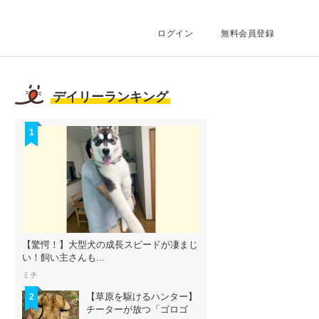
ログイン
無料会員登録
デイリーランキング
1
【驚愕！】大型犬の成長スピードが凄まじ
い！飼い主さんも...
ミチ
【草原を駆けるハンター】
2
チーターが放つ「ゴロゴ