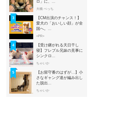
ロ」に、...
大橋 ぺっち
【CM出演のチャンス！】
3
愛犬の「おいしい顔」が全
国へ。...
<PR>
【受け継がれる天日干し
4
寝】フレブル兄妹の見事に
シンクロ...
ちゃいか
【お留守番のはずが…】小
5
さなギャング達が編み出し
た脱出...
ちゃいか