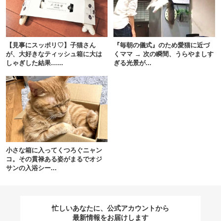
閉じる
【見事にスッポリ♡】子猫さん
『毎朝の儀式』のため愛猫に近づ
が、大好きなティッシュ箱に大は
くママ → 次の瞬間、うらやましす
しゃぎした結果…...
ぎる光景が...
pecodogs
pecocats
いぬ部をフォロー
ねこ部をフォロー
アプリをダウンロードする
小さな箱に入ってくつろぐニャン
コ。その貫禄ある姿がまるでオジ
サンの入浴シー...
忙しいあなたに、公式アカウントから
最新情報をお届けします