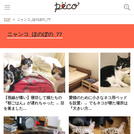
TOP
ニャンコ_ほのぼの_77
ニャンコ_ほのぼの_77
【視線が痛い】寝坊して猫たちの
愛猫のために小さなネコ用ベッド
『朝ごはん』が遅れちゃった → 目
を設置♪ → でもネコが寝た場所は
を覚ました...
『大きい方...
PECOアプリをダウンロード済みの方
アプリで開く