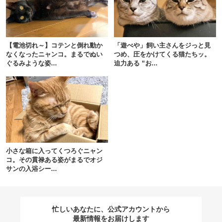
閉じる
【電池切れ～】コテンと倒れ動か
「遊べや」飼い主さんをジっと見
なくなったニャンコ。まるでぬい
つめ、圧をかけてくる猫たちッ。
ぐるみような姿...
迫力ある “お...
pecodogs
pecocats
いぬ部をフォロー
ねこ部をフォロー
アプリをダウンロードする
小さな箱に入ってくつろぐニャン
コ。その貫禄ある姿がまるでオジ
サンの入浴シー...
忙しいあなたに、公式アカウントから
最新情報をお届けします