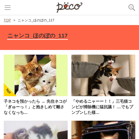
TOP
ニャンコ_ほのぼの_117
ニャンコ_ほのぼの_117
子ネコを預かったら → 先住ネコが
「やめるニャーー！！」三毛猫コ
「ぎゅーっ！」と抱きしめて離さ
ンビが掃除機に猛抗議！ …でもプ
なくなっち...
ンプンした様...
PECOアプリをダウンロード済みの方
アプリで開く