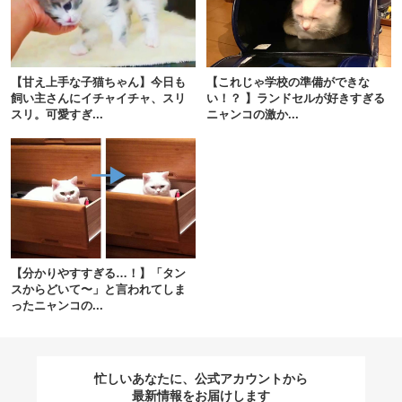
閉じる
【甘え上手な子猫ちゃん】今日も
【これじゃ学校の準備ができな
飼い主さんにイチャイチャ、スリ
い！？ 】ランドセルが好きすぎる
スリ。可愛すぎ...
ニャンコの激か...
pecodogs
pecocats
いぬ部をフォロー
ねこ部をフォロー
アプリをダウンロードする
【分かりやすすぎる…！】「タン
スからどいて〜」と言われてしま
ったニャンコの...
忙しいあなたに、公式アカウントから
最新情報をお届けします