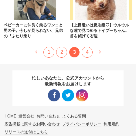
ベビーカーに仲良く乗るワンコと
【上目遣いは反則級♡】ウルウル
男の子。今しか見られない、兄弟
な瞳で見つめるトイプーちゃん。
の『ふたり乗り...
首を傾げてる理...
1
2
3
4
忙しいあなたに、公式アカウントから
最新情報をお届けします
Facebo
Twitter
Instagra
HOME
運営会社
お問い合わせ
よくある質問
ok リン
リンク
m リン
広告掲載に関するお問い合わせ
プライバシーポリシー
利用規約
リリースの送付はこちら
ク
ク