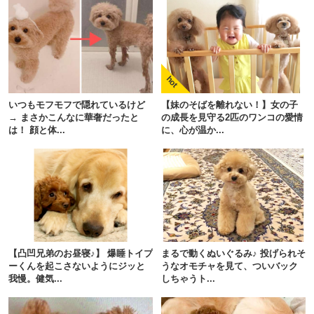
いつもモフモフで隠れているけど
【妹のそばを離れない！】女の子
→ まさかこんなに華奢だったと
の成長を見守る2匹のワンコの愛情
は！ 顔と体...
に、心が温か...
PECOアプリをダウンロード済みの方
アプリで開く
【凸凹兄弟のお昼寝♪】 爆睡トイプ
まるで動くぬいぐるみ♪ 投げられそ
閉じる
ーくんを起こさないようにジッと
うなオモチャを見て、ついバック
我慢。健気...
しちゃうト...