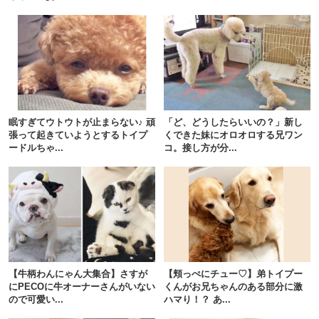
眠すぎてウトウトが止まらない♪ 頑
「ど、どうしたらいいの？」新し
張って起きていようとするトイプ
くできた妹にオロオロする兄ワン
ードルちゃ...
コ。接し方が分...
【牛柄わんにゃん大集合】さすが
【頬っぺにチュー♡】弟トイプー
にPECOに牛オーナーさんがいない
くんがお兄ちゃんのある部分に激
ので可愛い...
ハマり！？ あ...