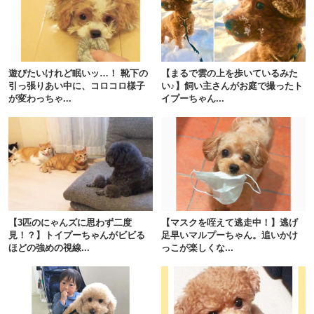
遊びたいけれど眠いッ…！ 靴下の
【まるで雲の上を歩いているみた
引っ張りあい中に、コロコロ様子
い♪】飼い主さんがお庭で撮ったト
が変わっちゃ...
イプーちゃん...
【3匹のにゃんズに思わず二度
【マスクを咥えて逃走中！】逃げ
見！？】トイプーちゃんがビビる
足早いマルプーちゃん。追いかけ
ほどの強めの視線...
っこが楽しくな...