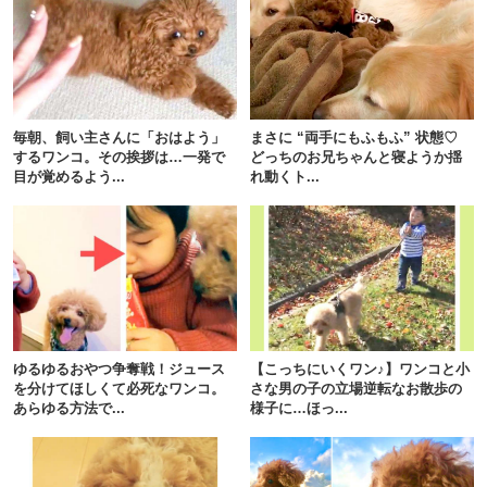
pecodogs
pecocats
いぬ部をフォロー
ねこ部をフォロー
毎朝、飼い主さんに「おはよう」
まさに “両手にもふもふ” 状態♡
するワンコ。その挨拶は…一発で
どっちのお兄ちゃんと寝ようか揺
目が覚めるよう...
れ動くト...
アプリをダウンロードする
ゆるゆるおやつ争奪戦！ジュース
【こっちにいくワン♪】ワンコと小
を分けてほしくて必死なワンコ。
さな男の子の立場逆転なお散歩の
あらゆる方法で...
様子に…ほっ...