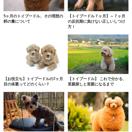
pecodogs
pecocats
5ヶ月のトイプードル、その理想の
【トイプードル７ヶ月】～７ヶ月
いぬ部をフォロー
ねこ部をフォロー
餌の量について
の反抗期に負けない正しいしつけ
方！
アプリをダウンロードする
【お役立ち】トイプードルの7ヶ月
【トイプードル】 これで分かる、
目の体重ってどのくらい？
里親探しと里親になるまで