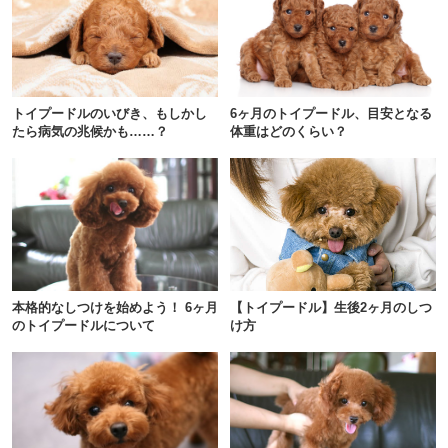
トイプードルのいびき、もしかし
6ヶ月のトイプードル、目安となる
たら病気の兆候かも……？
体重はどのくらい？
PECOアプリをダウンロード済みの方
アプリで開く
本格的なしつけを始めよう！ 6ヶ月
【トイプードル】生後2ヶ月のしつ
のトイプードルについて
け方
閉じる