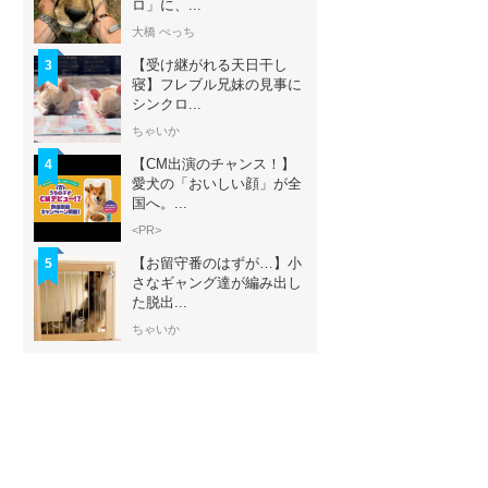
ロ」に、...
大橋 ぺっち
【受け継がれる天日干し
3
寝】フレブル兄妹の見事に
シンクロ...
ちゃいか
【CM出演のチャンス！】
4
愛犬の「おいしい顔」が全
国へ。...
<PR>
【お留守番のはずが…】小
5
さなギャング達が編み出し
た脱出...
ちゃいか