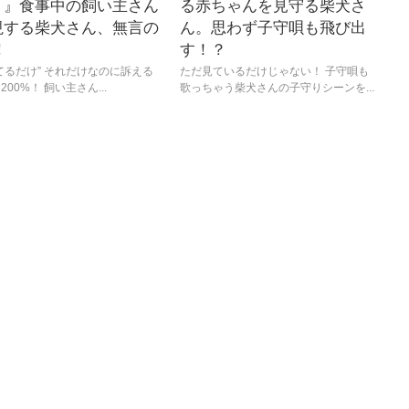
？』食事中の飼い主さん
る赤ちゃんを見守る柴犬さ
視する柴犬さん、無言の
ん。思わず子守唄も飛び出
!
す！？
てるだけ” それだけなのに訴える
ただ見ているだけじゃない！ 子守唄も
00%！ 飼い主さん...
歌っちゃう柴犬さんの子守りシーンを...