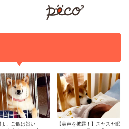
PECO
間よ、ご飯は旨い
【美声を披露！】スヤスヤ眠