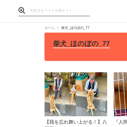
ホーム
柴犬_ほのぼの_77
柴犬_ほのぼの_77
【我を忘れ舞い上がる！】八
『人