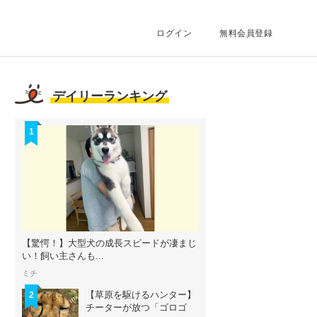
ログイン
無料会員登録
デイリーランキング
1
【驚愕！】大型犬の成長スピードが凄まじ
い！飼い主さんも...
ミチ
【草原を駆けるハンター】
2
チーターが放つ「ゴロゴ