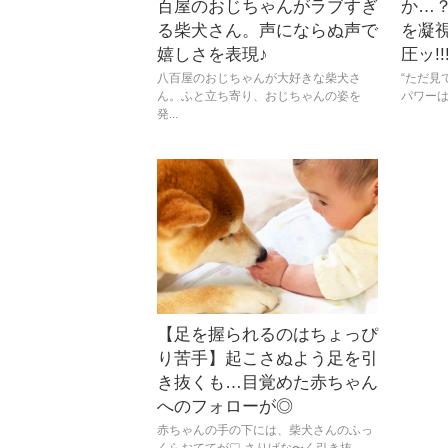
百屋のおじちゃんがラブすぎ
か…
る柴犬さん。声にならぬ声で
を凝
嬉しさを表現♪
圧ッ!!
八百屋のおじちゃんが大好きな柴犬さ
“ただ見
ん。ふと立ち寄り、おじちゃんの姿を
パワーは2
発...
【足を握られるのはちょっぴ
り苦手】起こさぬよう足を引
き抜くも…目覚めた赤ちゃん
へのフォローが◎
赤ちゃんの手の下には、柴犬さんのふっ