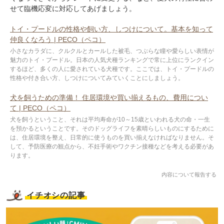
せて臨機応変に対応してあげましょう。
トイ・プードルの性格や飼い方、しつけについて。基本を知って
仲良くなろう | PECO（ペコ）
小さなカラダに、クルクルとカールした被毛、つぶらな瞳や愛らしい表情が
魅力のトイ・プードル。日本の人気犬種ランキングで常に上位にランクイン
するほど、多くの人に愛されている犬種です。ここでは、トイ・プードルの
性格や付き合い方、しつけについてみていくことにしましょう。
犬を飼うための準備！ 住居環境や買い揃えるもの、費用につい
て | PECO（ペコ）
犬を飼うということ、それは平均寿命が10～15歳といわれる犬の命・一生
を預かるということです。そのドッグライフを素晴らしいものにするために
は、住居環境を整え、日常的に使うものを買い揃えなければなりません。そ
して、予防医療の観点から、不妊手術やワクチン接種などを考える必要があ
ります。
内容について報告する
イチオシの記事