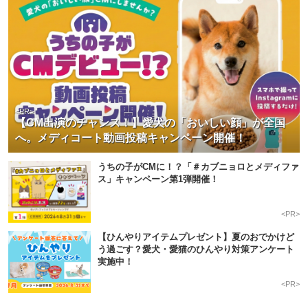
<PR>
【CM出演のチャンス！】愛犬の「おいしい顔」が全国
へ。メディコート動画投稿キャンペーン開催！
うちの子がCMに！？「＃カブニョロとメディファ
ス」キャンペーン第1弾開催！
<PR>
【ひんやりアイテムプレゼント】夏のおでかけど
う過ごす？愛犬・愛猫のひんやり対策アンケート
実施中！
<PR>