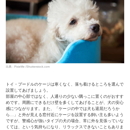
pecodogs
pecocats
いぬ部をフォロー
ねこ部をフォロー
アプリをダウンロードする
出典 : PixieMe /Shutterstock.com
トイ・プードルのケージは寒くなく、落ち着けるところを選んで
設置してあげましょう。
部屋の中心部ではなく、人通りの少ない隅っこに置くのがおすす
めです。周囲にできるだけ壁を多くしてあげることが、犬の安心
感につながります。また、「ケージの中では犬も退屈だろうか
ら…」と外が見える窓付近にケージを設置する飼い主も多いよう
ですが、警戒心が強いタイプの犬の場合、常に外を見張っていな
くては、という気持ちになり、リラックスできないこともありま