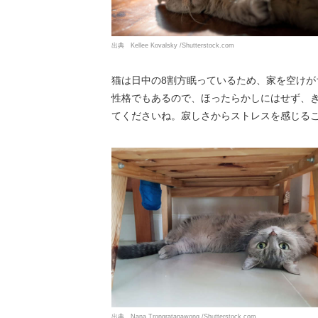
出典 Kellee Kovalsky /Shutterstock.com
猫は日中の8割方眠っているため、家を空け
性格でもあるので、ほったらかしにはせず、
てくださいね。寂しさからストレスを感じる
出典 Nana Trongratanawong /Shutterstock.com