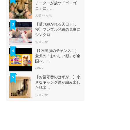
チーターが放つ「ゴロゴ
ロ」に、...
大橋 ぺっち
【受け継がれる天日干し
3
寝】フレブル兄妹の見事に
シンクロ...
ちゃいか
【CM出演のチャンス！】
4
愛犬の「おいしい顔」が全
国へ。...
<PR>
【お留守番のはずが…】小
5
さなギャング達が編み出し
た脱出...
ちゃいか