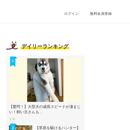
ログイン
無料会員登録
デイリーランキング
1
【驚愕！】大型犬の成長スピードが凄まじ
い！飼い主さんも...
ミチ
【草原を駆けるハンター】
2