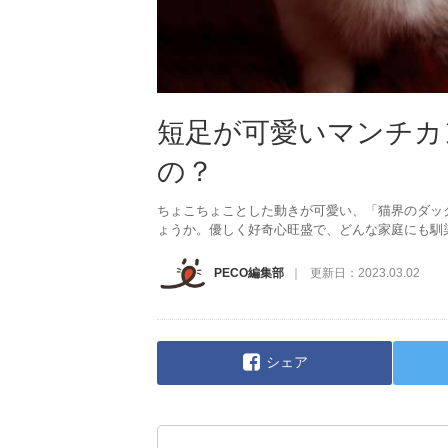
短足が可愛いマンチカ
の？
ちょこちょことした動きが可愛い、「猫界のダッ
ょうか。優しく好奇心旺盛で、どんな家庭にも馴
PECO編集部
更新日：
2023.03.02
シェア