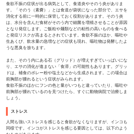
食欲不振の症状が出る病気として、食道炎やそのう炎がありま
す。「そのう（素嚢）」とは食道が袋状になった部分で、エサを
消化する前に一時的に保管しておく役割があります。そのう炎
は、水分を含んだ食材がそのう内で細菌を増殖させることが原因
となり発症します。ご飯粒や麺類などの粘性の高いものを食べる
と発症リスクが高まるとされています。食欲不振のほか、嘔吐や
生あくび、飲水量の急増などの症状も現れ、嘔吐物は発酵したよ
うな悪臭を放ちます。
また、そのう内にある石（グリッド）が増えすぎていっぱいにな
り、エサの消化が進まない「食滞」の可能性もあります。グリッ
ドは、補食のボレー粉や塩土などから生成されます。この場合は
前胸部が腫れるという症状がみられます。
食欲不振のほかにフンの色と量がいつもと違っていたり、嘔吐や
前胸部が腫れているのを見つけたら、すぐに動物病院で治療しま
しょう。
ストレス
人間も強いストレスを感じると食欲がなくなりますが、インコも
同様です。インコがストレスを感じる要因としては、以下のよう