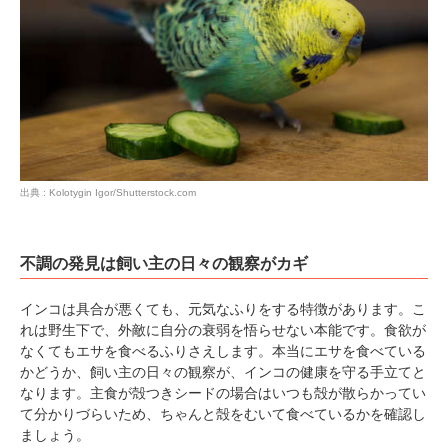
pecodogs
pecocats
いぬ部をフォロー
ねこ部をフォロー
出典 : Kolotygin Igor/Shutterstock.com
アプリをダウンロードする
不調の発見は飼い主の日々の観察がカギ
インコは具合が悪くても、元気なふりをする特徴があります。こ
れは野生下で、外敵に自分の衰弱を悟らせない本能です。食欲が
なくてもエサを食べるふりさえします。本当にエサを食べている
かどうか、飼い主の日々の観察が、インコの健康を守る手立てと
なります。主食が殻つきシードの場合はいつも殻が散らかってい
て分かりづらいため、ちゃんと殻をむいて食べているかを確認し
ましょう。