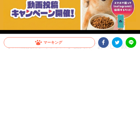
マーキング
【CM出演のチャンス！】愛犬の「おいしい顔」
が全国へ。メディコート動画投稿キャンペーン開
Facebookシェア
Twitterシェア
LINE
催！
愛犬がCMデビュー！？ペットライン『メディコート』では「おいしい顔」の動画投
稿キャンペーンを開催中。グランプリは2026年10月以降公開予定のWEB CMに出演
決定！さらに抽選で総計100名様に「ごほうびセット」をプレゼント。参加はInstagr
amに投稿するだけ。スマホで手軽に、うちの子の晴れ舞台を目指しましょう！
PR
ペットライン株式会社
グランプリはCM出演権！さらに抽選で総計100名様にプ
レゼントも