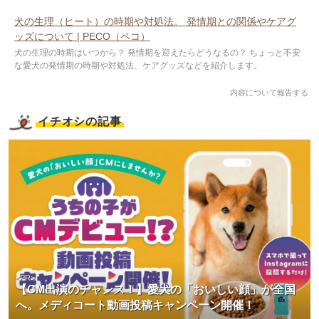
犬の生理（ヒート）の時期や対処法。 発情期との関係やケアグ
ッズについて | PECO（ペコ）
犬の生理の時期はいつから？ 発情期を迎えたらどうなるの？ ちょっと不安
な愛犬の発情期の時期や対処法、ケアグッズなどを紹介します。
内容について報告する
イチオシの記事
<PR>
【CM出演のチャンス！】愛犬の「おいしい顔」が全国
へ。メディコート動画投稿キャンペーン開催！