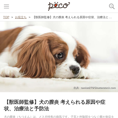
TOP
お役立ち
【獣医師監修】犬の膣炎 考えられる原因や症状、治療法と予防法
出典 : tankist276/Shutterstock.com
【獣医師監修】犬の膣炎 考えられる原因や症
状、治療法と予防法
犬の膣炎（ちつえん）は、メス犬特有の病気です。子宮と外陰部をつなぐ膣が炎症を