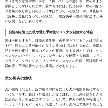
管（尿管が尿道や膣に向かって開いている状態）や、膣の奇形が
原因として挙げられます。膣の奇形には、円形狭窄（膣の内部が
巾着袋の取り出し口のようにすぼまっている状態）や、帯状狭窄
（膣弁が垂直になっている状態）、膣腔狭窄（膣の内部全体が狭
い状態）などがあります。
発情期を迎えた後や避妊手術後のメス犬が発症する場合
避妊手術をすると、腫瘍の発生率・再発率を下げることはできま
すが、膣炎になる可能性がなくなるわけではありません。発情を
迎えた後や避妊手術後のメス犬が膣炎になる原因としては、ヘル
ペスなどのウイルス、パスツレラ・レンサ球菌・大腸菌・マイコ
プラズマ・クラミジア・ブルセラカニスなどの細菌、可移植性性
器肉腫・平滑筋腫のような腫瘍などがあります。
犬の膣炎の症状
犬が膣炎になると、膣の腫れや痒みにより犬が陰部を気にするよ
うになります。膣口（外陰部）が赤く腫れ、犬は外陰部をしきり
に舐めたり、地面にこすりつけたりして、痒みや痛みを軽減した
りしようとします。また、化膿したおりものが出て悪臭を放つな