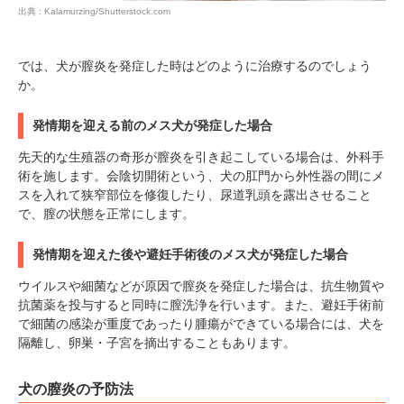
出典 : Kalamurzing/Shutterstock.com
では、犬が膣炎を発症した時はどのように治療するのでしょう
か。
pecodogs
pecocats
いぬ部をフォロー
ねこ部をフォロー
発情期を迎える前のメス犬が発症した場合
先天的な生殖器の奇形が膣炎を引き起こしている場合は、外科手
術を施します。会陰切開術という、犬の肛門から外性器の間にメ
アプリをダウンロードする
スを入れて狭窄部位を修復したり、尿道乳頭を露出させること
で、膣の状態を正常にします。
発情期を迎えた後や避妊手術後のメス犬が発症した場合
ウイルスや細菌などが原因で膣炎を発症した場合は、抗生物質や
抗菌薬を投与すると同時に膣洗浄を行います。また、避妊手術前
で細菌の感染が重度であったり腫瘍ができている場合には、犬を
隔離し、卵巣・子宮を摘出することもあります。
犬の膣炎の予防法