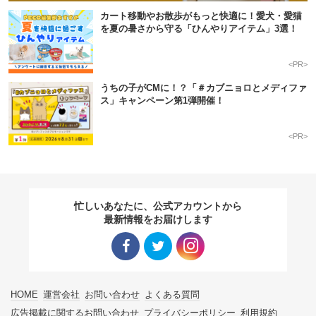
カート移動やお散歩がもっと快適に！愛犬・愛猫
を夏の暑さから守る「ひんやりアイテム」3選！
<PR>
うちの子がCMに！？「＃カブニョロとメディファ
ス」キャンペーン第1弾開催！
<PR>
忙しいあなたに、公式アカウントから
最新情報をお届けします
Facebo
Twitter
Instagra
HOME
運営会社
お問い合わせ
よくある質問
ok リン
リンク
m リン
広告掲載に関するお問い合わせ
プライバシーポリシー
利用規約