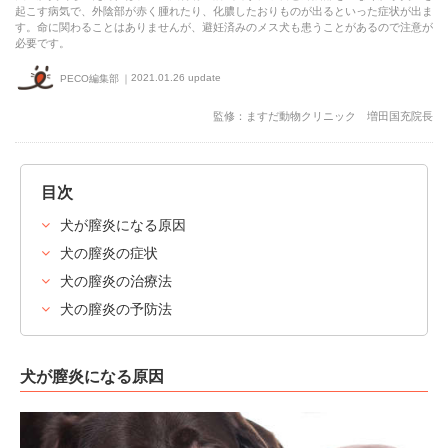
起こす病気で、外陰部が赤く腫れたり、化膿したおりものが出るといった症状が出ま
す。命に関わることはありませんが、避妊済みのメス犬も患うことがあるので注意が
必要です。
2021.01.26 update
PECO編集部
監修：ますだ動物クリニック 増田国充院長
目次
犬が膣炎になる原因
犬の膣炎の症状
犬の膣炎の治療法
犬の膣炎の予防法
犬が膣炎になる原因