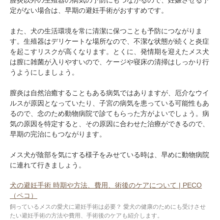
定がない場合は、早期の避妊手術がおすすめです。
また、犬の生活環境を常に清潔に保つことも予防につながりま
す。生殖器はデリケートな場所なので、不潔な状態が続くと炎症
を起こすリスクが高くなります。とくに、発情期を迎えたメス犬
は膣に雑菌が入りやすいので、ケージや寝床の清掃はしっかり行
うようにしましょう。
膣炎は自然治癒することもある病気ではありますが、厄介なウイ
ルスが原因となっていたり、子宮の病気を患っている可能性もあ
るので、念のため動物病院で診てもらった方がよいでしょう。病
気の原因を特定すると、その原因に合わせた治療ができるので、
早期の完治にもつながります。
メス犬が陰部を気にする様子をみせている時は、早めに動物病院
に連れて行きましょう。
犬の避妊手術 時期や方法、費用、術後のケアについて | PECO
（ペコ）
飼っているメスの愛犬に避妊手術は必要？ 愛犬の健康のためにも受けさせ
たい避妊手術の方法や費用、手術後のケアも紹介します。