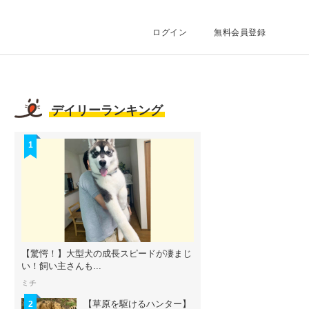
ログイン
無料会員登録
デイリーランキング
1
【驚愕！】大型犬の成長スピードが凄まじ
い！飼い主さんも...
ミチ
【草原を駆けるハンター】
2