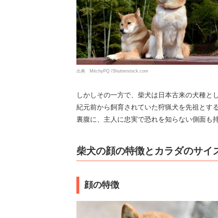
出典 MitchyPQ /Shutterstock.com
しかしその一方で、柴犬は日本古来の犬種と
紀元前から飼育されていた狩猟犬を先祖とす
裏腹に、主人に忠実で恐れを知らない側面も
柴犬の顔の特徴とカラダのサイ
顔の特徴