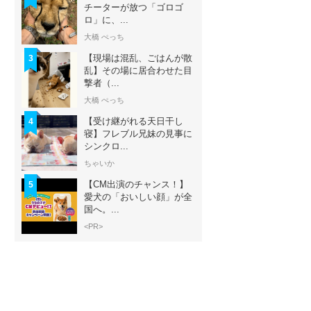
チーターが放つ「ゴロゴ
ロ」に、...
大橋 ぺっち
【現場は混乱、ごはんが散
3
乱】その場に居合わせた目
撃者（...
大橋 ぺっち
【受け継がれる天日干し
4
寝】フレブル兄妹の見事に
シンクロ...
ちゃいか
【CM出演のチャンス！】
5
愛犬の「おいしい顔」が全
国へ。...
<PR>