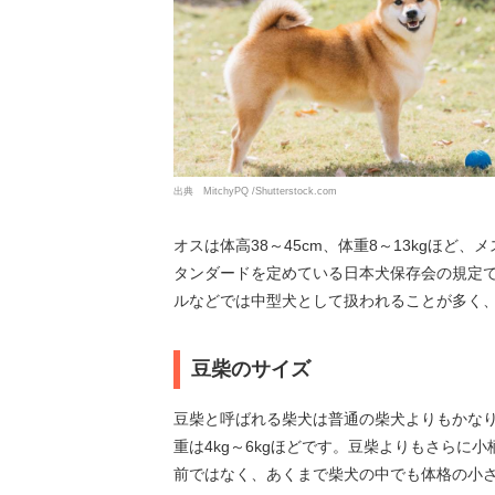
出典 MitchyPQ /Shutterstock.com
オスは体高38～45cm、体重8～13kgほど、メ
タンダードを定めている日本犬保存会の規定
ルなどでは中型犬として扱われることが多く
豆柴のサイズ
豆柴と呼ばれる柴犬は普通の柴犬よりもかなり小さ
重は4kg～6kgほどです。豆柴よりもさら
前ではなく、あくまで柴犬の中でも体格の小