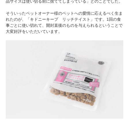
品サイズは使い切る前に捨ててしまっている」とのことでした。
そういったペットオーナー様のペットへの愛情に応えるべく生ま
れたのが、「キドニーキープ リッチテイスト」です。1回の食
pecodogs
pecocats
事ごとに使い切れて、開封直後のものを与えられるということで
いぬ部をフォロー
ねこ部をフォロー
大変好評をいただいています。
アプリをダウンロードする