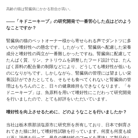
高齢の猫は腎臓病にかかる割合が高い。
――「キドニーキープ」の研究開発で一番苦心した点はどのよう
なことですか？
腎臓病の猫のペットオーナー様から寄せられる声でダントツに多
いのが嗜好性への懸念です。したがって、腎臓病へ配慮した栄養
成分と嗜好性の両立が一番難しかったですね。腎臓病に配慮して
たんぱく質、リン、ナトリウムを調整したフード設計では、たん
ぱく原料の配合量の制限などにより、どうしても嗜好性が低いも
のになりがちです。しかしながら、腎臓病の管理には望ましい栄
養設計ができたとしても、そもそも食べてくれないと腎臓病の管
理はもちろんのこと、日々の健康維持もできなくなります。「キ
ドニーキープ」は、魚原料を用いて嗜好性にこだわって研究開発
を行いましたので、とても好評をいただいています。
嗜好性を向上させるために、どのようなことを行いましたか？
当社は栃木県那須塩原市に研究所を所有しており、日本で飼育さ
れてきた猫に対して嗜好性試験を行っています。何度も何度も繰
り返し評価を行って、最良の嗜好性のフードを選抜して製品化し