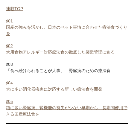
連載TOP
♯01
国産の強みを活かし、日本のペット事情に合わせた療法食づくり
を
♯02
犬用食物アレルギー対応療法食の徹底した製造管理に迫る
♯03
「食べ続けられることが大事」 腎臓病のための療法食
♯04
犬に多い消化器疾患に対応する新しい療法食を開発
♯05
猫に多い腎臓病。腎機能の喪失が少ない早期から、長期間使用で
きる国産療法食を