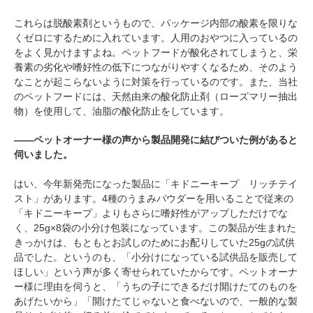
これらは脱酸素剤というもので、パッケージ内部の酸素を限りな
くゼロにするために入れています。人用のおやつに入っているの
をよく見かけますよね。ペットフードが酸化されてしまうと、栄
養素の劣化や嗜好性の低下につながりやすくなるため、そのよう
なことが起こらないように対策を行っているのです。また、当社
のペットフードには、天然由来の酸化防止剤（ローズマリー抽出
物）を使用して、油脂の酸化防止をしています。
――ペットオーナー様の声から製品開発に結びついた例があると
伺いました。
はい、今年新発売になった製品に「キドニーキープ リッチテイ
スト」があります。4種のうまみパウダーを用いることで従来の
PECOアプリをダウンロード済みの方
「キドニーキープ」よりもさらに嗜好性がアップしただけでな
く、25g×8袋の小分け包装になっています。この製品が生まれた
アプリで開く
きっかけは、もともとお試しのためにお配りしていた25gの試供
品でした。というのも、「小分けになっている試供品を販売して
閉じる
ほしい」という声が多く寄せられていたからです。ペットオーナ
ー様に理由を伺うと、「うちの子にできるだけ開けたてのものを
あげたいから」「開けたてじゃないと食べないので、一般的な製