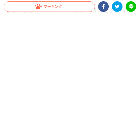
マーキング
うちの子がCMに！？「＃カブニョロとメディフ
Facebookシェア
Twitterシェア
ァス」キャンペーン第1弾開催！
LINE
1kg以上のメディファス、またはメディファスアドバンスの購入で、CM出演権や豪
華賞品が総勢72名に当たる！愛猫の下部尿路の健康ケアをしながら応募しよう！Inst
agramで動画を投稿、もしくは商品購入レシートで応募ができるよ！
PR
ペットライン株式会社
当選賞品はこちら！
「＃カブニョロとメディファス」キャンペーン第1弾が開催！
1kg以上のメディファス、またはメディファスアドバンスの購入
で、CM出演権や豪華賞品が
総勢72名
に当たる！