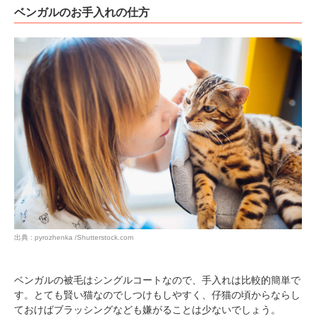
ベンガルのお手入れの仕方
PECOアプリをダウンロード済みの方
アプリで開く
閉じる
pecodogs
pecocats
いぬ部をフォロー
ねこ部をフォロー
出典 : pyrozhenka /Shutterstock.com
ベンガルの被毛はシングルコートなので、手入れは比較的簡単で
アプリをダウンロードする
す。とても賢い猫なのでしつけもしやすく、仔猫の頃からならし
ておけばブラッシングなども嫌がることは少ないでしょう。