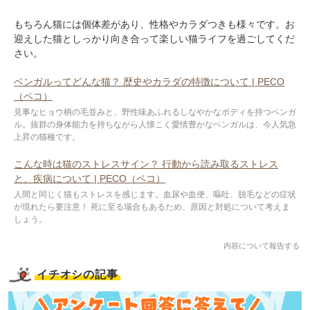
もちろん猫には個体差があり、性格やカラダつきも様々です。お
迎えした猫としっかり向き合って楽しい猫ライフを過ごしてくだ
さい。
ベンガルってどんな猫？ 歴史やカラダの特徴について | PECO
（ペコ）
見事なヒョウ柄の毛並みと、野性味あふれるしなやかなボディを持つベンガ
ル。抜群の身体能力を持ちながら人懐こく愛情豊かなベンガルは、今人気急
上昇の猫種です。
こんな時は猫のストレスサイン？ 行動から読み取るストレス
と、疾病について | PECO（ペコ）
人間と同じく猫もストレスを感じます。血尿や血便、嘔吐、脱毛などの症状
が現れたら要注意！ 死に至る場合もあるため、原因と対処について考えま
しょう。
内容について報告する
イチオシの記事