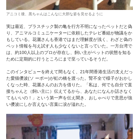
アニコミ後、黒ちゃんはこんなに大胆な姿を見せるように
実は最近、プラスチック製の亀を行方不明になったペットだと偽
り、アニマルコミュニケーターに依頼したテレビ番組が物議をか
もしている。花灑さんも香港ではまだ理解度が浅く、わざと偽の
ペット情報を与え試す人も少なくないと言っていた。一方台湾で
は、約100人以上のプロが存在し、飼い主がペットの状態を知る
ために定期的に行うところにまで至っているそうだ。
このインタビューを終えて間もなく、21年間香港生活の支えだっ
PECOアプリをダウンロード済みの方
た愛猫儍波(ソ ーポー)が虹の橋を渡った。腎不全で様子がおかし
くなった時、花灑さんのお力を借りた。「私は、何でも自分で直
アプリで開く
接ちゃんと（飼い主に）伝えてるから、あなたになんか話さなく
てもいいの！」という第一声を伝え聞き、おしゃべりで意思が強
閉じる
い儍波にしか言えない言葉に涙が溢れた。