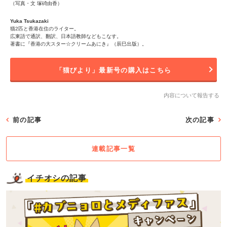
（写真・文 塚碕由香）
Yuka Tsukazaki
猫2匹と香港在住のライター。
広東語で通訳、翻訳、日本語教師などもこなす。
著書に『香港の大スター☆クリームあにき』（辰巳出版）。
「猫びより」最新号の購入はこちら
内容について報告する
前の記事
次の記事
連載記事一覧
イチオシの記事