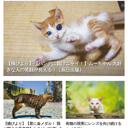
【猫びより】【ハンデに負けニャイ！】ムーちゃん 大好
きな人の笑顔が見える！（辰巳出版）
【猫びより】【君に金メダル！ 我
街猫の現実にレンズを向け続ける