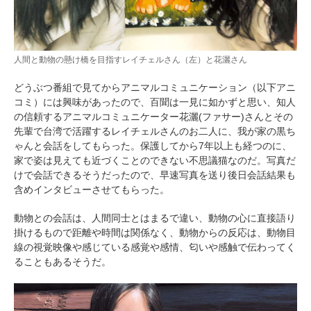
人間と動物の懸け橋を目指すレイチェルさん（左）と花灑さん
どうぶつ番組で見てからアニマルコミュニケーション（以下アニ
コミ）には興味があったので、百聞は一見に如かずと思い、知人
の信頼するアニマルコミュニケーター花灑(ファサー)さんとその
先輩で台湾で活躍するレイチェルさんのお二人に、我が家の黒ち
ゃんと会話をしてもらった。保護してから7年以上も経つのに、
家で姿は見えても近づくことのできない不思議猫なのだ。写真だ
けで会話できるそうだったので、早速写真を送り後日会話結果も
含めインタビューさせてもらった。
動物との会話は、人間同士とはまるで違い、動物の心に直接語り
掛けるもので距離や時間は関係なく、動物からの反応は、動物目
線の視覚映像や感じている感覚や感情、匂いや感触で伝わってく
ることもあるそうだ。