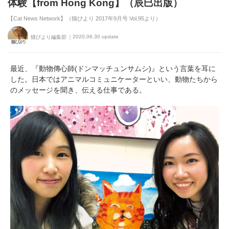
体験【from Hong Kong】（辰巳出版）
【Cat News Network】（猫びより 2017年9月号 Vol.95より）
2020.06.30 update
猫びより編集部
最近、『動物傳心師(ドンマッチュンサムシ)』という言葉を耳に
した。日本ではアニマルコミュニケーターといい、動物たちから
のメッセージを聞き、伝える仕事である。