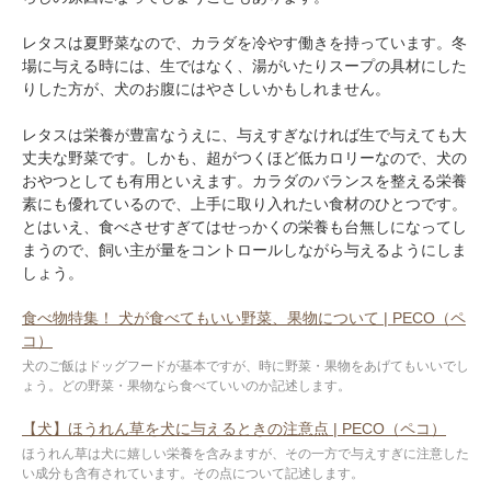
レタスは夏野菜なので、カラダを冷やす働きを持っています。冬
場に与える時には、生ではなく、湯がいたりスープの具材にした
りした方が、犬のお腹にはやさしいかもしれません。
レタスは栄養が豊富なうえに、与えすぎなければ生で与えても大
丈夫な野菜です。しかも、超がつくほど低カロリーなので、犬の
おやつとしても有用といえます。カラダのバランスを整える栄養
素にも優れているので、上手に取り入れたい食材のひとつです。
とはいえ、食べさせすぎてはせっかくの栄養も台無しになってし
まうので、飼い主が量をコントロールしながら与えるようにしま
しょう。
食べ物特集！ 犬が食べてもいい野菜、果物について | PECO（ペ
コ）
犬のご飯はドッグフードが基本ですが、時に野菜・果物をあげてもいいでし
ょう。どの野菜・果物なら食べていいのか記述します。
【犬】ほうれん草を犬に与えるときの注意点 | PECO（ペコ）
ほうれん草は犬に嬉しい栄養を含みますが、その一方で与えすぎに注意した
い成分も含有されています。その点について記述します。