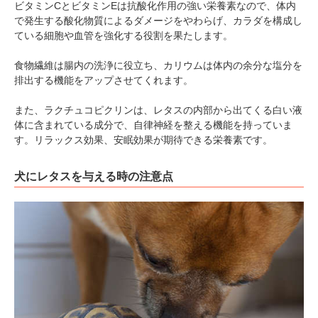
ビタミンCとビタミンEは抗酸化作用の強い栄養素なので、体内
で発生する酸化物質によるダメージをやわらげ、カラダを構成し
ている細胞や血管を強化する役割を果たします。
食物繊維は腸内の洗浄に役立ち、カリウムは体内の余分な塩分を
PECOアプリをダウンロード済みの方
排出する機能をアップさせてくれます。
アプリで開く
また、ラクチュコピクリンは、レタスの内部から出てくる白い液
体に含まれている成分で、自律神経を整える機能を持っていま
閉じる
す。リラックス効果、安眠効果が期待できる栄養素です。
犬にレタスを与える時の注意点
pecodogs
pecocats
いぬ部をフォロー
ねこ部をフォロー
アプリをダウンロードする