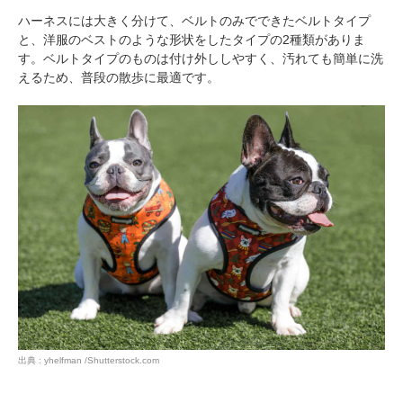
ハーネスには大きく分けて、ベルトのみでできたベルトタイプ
アプリをダウンロードする
と、洋服のベストのような形状をしたタイプの2種類がありま
す。ベルトタイプのものは付け外ししやすく、汚れても簡単に洗
えるため、普段の散歩に最適です。
出典 : yhelfman /Shutterstock.com