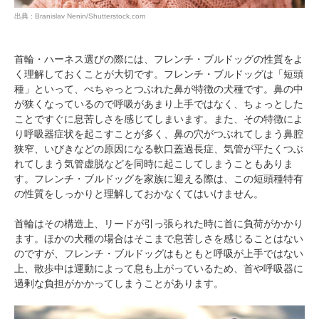
出典 : Branislav Nenin/Shutterstock.com
首輪・ハーネス選びの際には、フレンチ・ブルドッグの性質をよ
く理解しておくことが大切です。フレンチ・ブルドッグは「短頭
種」といって、ぺちゃっとつぶれた鼻が特徴の犬種です。鼻の中
が狭くなっているので呼吸があまり上手ではなく、ちょっとした
ことですぐに息苦しさを感じてしまいます。また、その特徴によ
り呼吸器症状を起こすことが多く、鼻の穴がつぶれてしまう鼻腔
狭窄、いびきなどの原因になる軟口蓋過長症、気管が平たくつぶ
れてしまう気管虚脱などを同時に起こしてしまうこともありま
す。フレンチ・ブルドッグを家族に迎える際は、この短頭種特有
の性質をしっかりと理解しておかなくてはいけません。
首輪はその構造上、リードが引っ張られた時に首に負荷がかかり
ます。ほかの犬種の場合はそこまで息苦しさを感じることはない
のですが、フレンチ・ブルドッグはもともと呼吸が上手ではない
上、散歩中は運動によって息も上がっているため、首や呼吸器に
過剰な負担がかかってしまうことがあります。