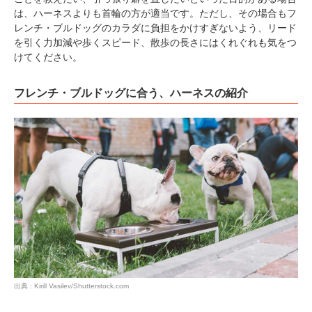
は、ハーネスよりも首輪の方が適当です。ただし、その場合もフ
レンチ・ブルドッグのカラダに負担をかけすぎないよう、リード
を引く力加減や歩くスピード、散歩の長さにはくれぐれも気をつ
けてください。
フレンチ・ブルドッグに合う、ハーネスの紹介
PECOアプリをダウンロード済みの方
アプリで開く
閉じる
pecodogs
pecocats
いぬ部をフォロー
ねこ部をフォロー
出典 : Kirill Vasilev/Shutterstock.com