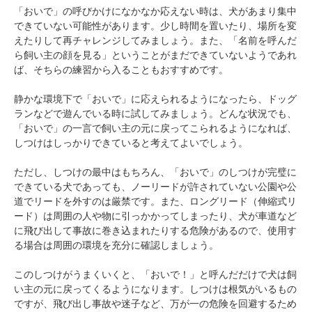
「おいで」の呼びかけになかなか応えない時は、犬があまり集中
できていない可能性があります。少し時間を置いたり、場所を変
えたりして再チャレンジしてみましょう。また、「名前を呼んだ
ら飼い主の顔を見る」ということがまだできていないようであれ
ば、そちらの練習から入ることもおすすめです。
静かな環境下で「おいで」に応えられるようになったら、ドッグ
ランなどで遊んでいる時に試してみましょう。どんな状況でも、
「おいで」の一言で飼い主の元に戻ってこられるようになれば、
しつけはしっかりできていると考えてよいでしょう。
ただし、しつけの最中はもちろん、「おいで」のしつけが完璧に
できている犬であっても、ノーリードが許されていない公園や公
道でリードを外すのは厳禁です。また、ロングリード（伸縮式リ
ード）は周囲の人や物に引っかかってしまったり、犬が車道など
に飛び出して事故に巻き込まれたりする危険があるので、使用す
る場合は周囲の環境を充分に確認しましょう。
このしつけがうまくいくと、「おいで！」と呼んだだけで犬は飼
い主の元に戻ってくるようになります。しつけは根気がいるもの
ですが、飛び出し事故や迷子など、万が一の危険を回避するため