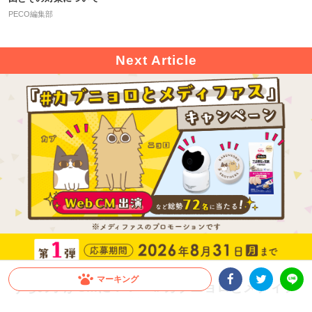
PECO編集部
マーキング
うちの子がCMに！？「＃カブニョロとメディフ
ァス」キャンペーン第1弾開催！
Facebookシェア
Twitterシェア
LINE