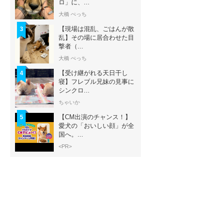
ロ」に、...
大橋 ぺっち
【現場は混乱、ごはんが散
3
乱】その場に居合わせた目
撃者（...
大橋 ぺっち
【受け継がれる天日干し
4
寝】フレブル兄妹の見事に
シンクロ...
ちゃいか
【CM出演のチャンス！】
5
愛犬の「おいしい顔」が全
国へ。...
<PR>