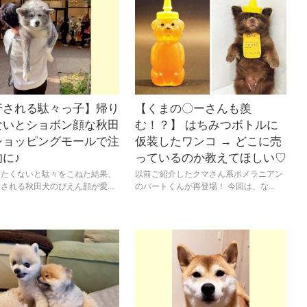
行される駄々っ子】帰り
【くまの〇ーさんも羨
ないとショボン顔な秋田
む！？】 はちみつボトルに
ショッピングモールで注
仮装したワンコ → どこに売
に♪
っているのか教えてほしい♡
りたくないと駄々をこねた結果、
以前ご紹介したクマさん系ポメラニアン
される秋田犬のぴえん顔が愛...
のバートくんが再登場！ 今回は、な...