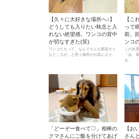
【久々に大好きな場所へ♪】
【こ
どうしても入りたい執念と入
って
れない絶望感。ワンコの背中
前。
が切なすぎた(笑)
ンコ
ワンコたちって、なんでそんな窮屈そう
この光
なところが…と思う場所がお気に入り...
「あ、
る...
「どーぞー食べて♡」相棒の
【お
クマさんにご飯を分けてあげ
さんと