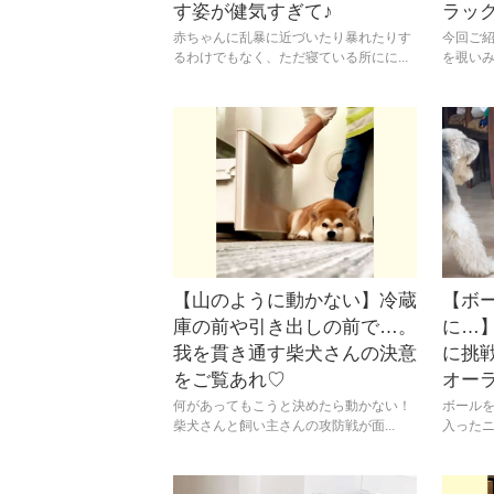
す姿が健気すぎて♪
ラッ
赤ちゃんに乱暴に近づいたり暴れたりす
今回ご
るわけでもなく、ただ寝ている所にに...
を覗いみ
【山のように動かない】冷蔵
【ボ
庫の前や引き出しの前で…。
に…
我を貫き通す柴犬さんの決意
に挑
をご覧あれ♡
オー
何があってもこうと決めたら動かない！
ボール
柴犬さんと飼い主さんの攻防戦が面...
入ったニ