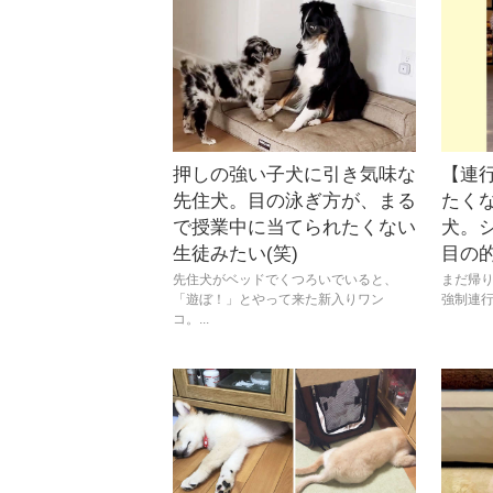
押しの強い子犬に引き気味な
【連
先住犬。目の泳ぎ方が、まる
たく
で授業中に当てられたくない
犬。
生徒みたい(笑)
目の的
先住犬がベッドでくつろいでいると、
まだ帰
「遊ぼ！」とやって来た新入りワン
強制連行
コ。...