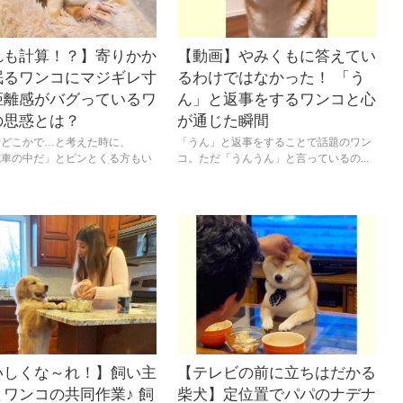
れも計算！？】寄りかか
【動画】やみくもに答えてい
眠るワンコにマジギレ寸
るわけではなかった！ 「う
距離感がバグっているワ
ん」と返事をするワンコと心
の思惑とは？
が通じた瞬間
景どこかで…と考えた時に、
「うん」と返事をすることで話題のワン
電車の中だ」とピンとくる方もい
コ。ただ「うんうん」と言っているの...
いしくな～れ！】飼い主
【テレビの前に立ちはだかる
ワンコの共同作業♪ 飼
柴犬】定位置でパパのナデナ