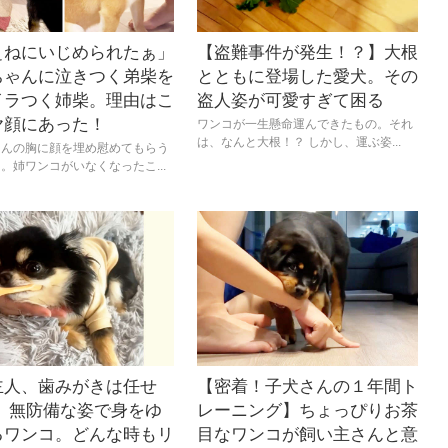
ぇねにいじめられたぁ」
【盗難事件が発生！？】大根
ちゃんに泣きつく弟柴を
とともに登場した愛犬。その
イラつく姉柴。理由はこ
盗人姿が可愛すぎて困る
ヤ顔にあった！
ワンコが一生懸命運んできたもの。それ
は、なんと大根！？ しかし、運ぶ姿...
ゃんの胸に顔を埋め慰めてもらう
。姉ワンコがいなくなったこ...
主人、歯みがきは任せ
【密着！子犬さんの１年間ト
】 無防備な姿で身をゆ
レーニング】ちょっぴりお茶
るワンコ。どんな時もリ
目なワンコが飼い主さんと意