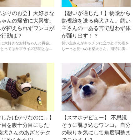
年ぶりの再会】大好きな
【想いが通じた！】物陰から
ちゃんの帰省に大興奮。
熱視線を送る柴犬さん。飼い
ちが抑えられずワンコが
主さんの一ある言で思わず体
た行動は？
が踊り出す！？
りに大好きなお姉ちゃんと再会。
飼い主さんがキッチンに立つとその姿を
とってはサプライズ訪問とな...
じーっと見つめる柴犬さん。期待に胸...
食したばかりなのに…】
【スマホデビュー】 不思議
分目を腹十分目にした
そうに覗き込むワンコ。自分
 柴犬さんのあざとテク
の映りを気にして角度調整ま