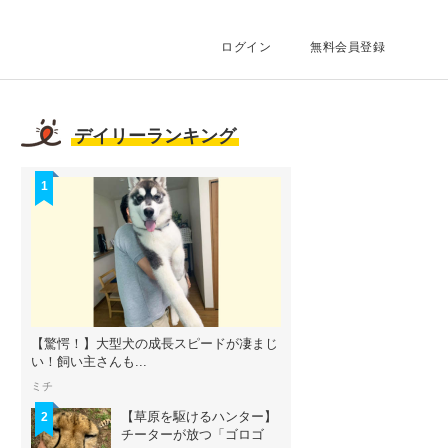
ログイン
無料会員登録
デイリーランキング
1
【驚愕！】大型犬の成長スピードが凄まじ
い！飼い主さんも...
ミチ
【草原を駆けるハンター】
2
チーターが放つ「ゴロゴ