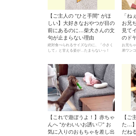
【ご主人の “ひと手間” がほ
「ね
しい】大好きなおやつが目の
お兄
前にあるのに…柴犬さんの文
見て
句が止まらない理由
のド
絶対食べられるサイズなのに、「小さく
お兄ち
して」と甘える姿が…たまらないっ！
弟ワンコ
【これで遊ぼうよ！】赤ちゃ
【ご
んへ “かわいいお誘い♡” お
た…
気に入りのおもちゃを差し出
だね