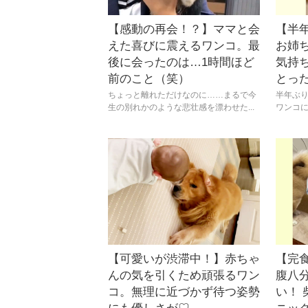
【感動の再会！？】ママと会
【半
えた喜びに震えるワンコ。最
お姉
後に会ったのは…1時間ほど
気持
前のこと（笑）
とっ
ちょっと離れただけなのに……まるで今
半年ぶ
生の別れかのような悲壮感を漂わせた...
ワンコに
【可愛いが渋滞中！】赤ちゃ
【完
んの気を引くため頑張るワン
腹八
コ。無理に近づかず待つ姿勢
い！