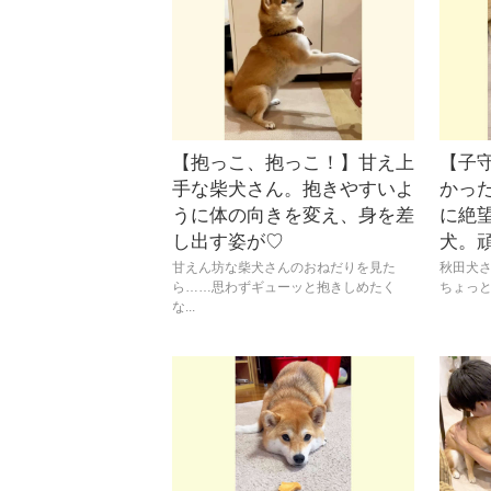
【抱っこ、抱っこ！】甘え上
【子
手な柴犬さん。抱きやすいよ
かっ
うに体の向きを変え、身を差
に絶
し出す姿が♡
犬。
甘えん坊な柴犬さんのおねだりを見た
秋田犬
ら……思わずギューッと抱きしめたく
ちょっと
な...