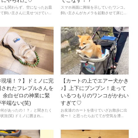
クにやられた♡
でこなす！？
たにも関わらず、空になったお皿
スマホ画面に興味を示していたワンコ。
て飼い主さんに見せつけてい...
飼い主さんがカメラを起動させて床に...
件現場！？】ドミノに完
【カートの上でエアー犬かき
囲されたフレブルさんを
♪】上下にブンブン！走って
！ 余白ゼロの神業に緊
いるつもりのワンコがかわい
半端ない(笑)
すぎて♡
「何があったの！？」と聞きたく
お友達のカートを借りていざお散歩に出
況(笑) ドミノに囲まれ...
発〜！ と思ったらおててが空気を漕...