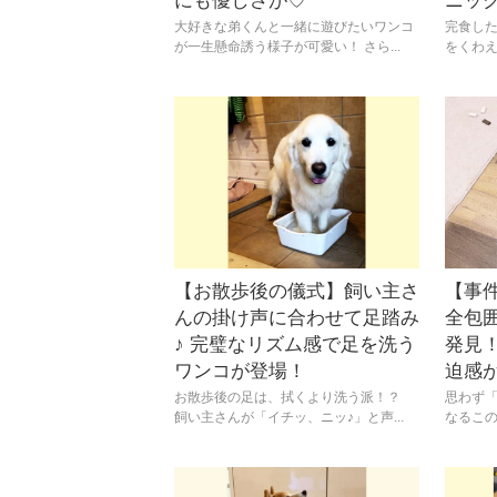
にも優しさが♡
ニッ
大好きな弟くんと一緒に遊びたいワンコ
完食し
が一生懸命誘う様子が可愛い！ さら...
をくわえ
【お散歩後の儀式】飼い主さ
【事
んの掛け声に合わせて足踏み
全包
♪ 完璧なリズム感で足を洗う
発見
ワンコが登場！
迫感が
お散歩後の足は、拭くより洗う派！？
思わず
飼い主さんが「イチッ、ニッ♪」と声...
なるこの状