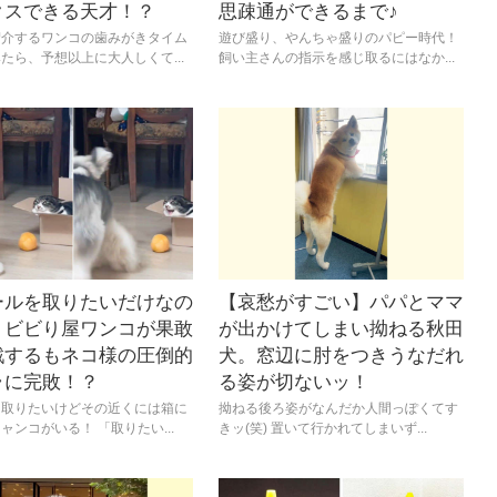
クスできる天才！？
思疎通ができるまで♪
紹介するワンコの歯みがきタイム
遊び盛り、やんちゃ盛りのパピー時代！
たら、予想以上に大人しくて...
飼い主さんの指示を感じ取るにはなか...
ールを取りたいだけなの
【哀愁がすごい】パパとママ
】ビビり屋ワンコが果敢
が出かけてしまい拗ねる秋田
戦するもネコ様の圧倒的
犬。窓辺に肘をつきうなだれ
ラに完敗！？
る姿が切ないッ！
を取りたいけどその近くには箱に
拗ねる後ろ姿がなんだか人間っぽくてす
ャンコがいる！ 「取りたい...
きッ(笑) 置いて行かれてしまいず...