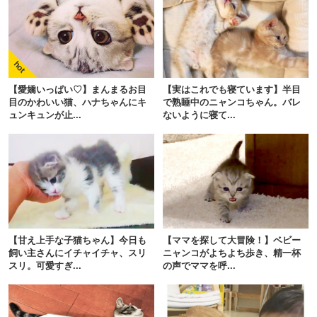
pecodogs
pecocats
いぬ部をフォロー
ねこ部をフォロー
【愛嬌いっぱい♡】まんまるお目
【実はこれでも寝ています】半目
目のかわいい猫、ハナちゃんにキ
で熟睡中のニャンコちゃん。バレ
ュンキュンが止...
ないように寝て...
アプリをダウンロードする
【甘え上手な子猫ちゃん】今日も
【ママを探して大冒険！】ベビー
飼い主さんにイチャイチャ、スリ
ニャンコがよちよち歩き、精一杯
スリ。可愛すぎ...
の声でママを呼...