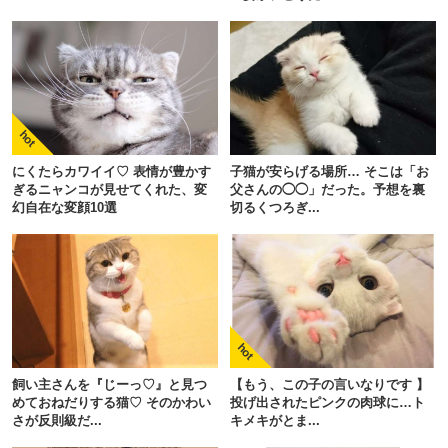
にくたらカワイイ♡ 表情が豊かす
子猫が安らげる場所… そこは「お
ぎるニャンコが見せてくれた、変
父さんの◯◯」だった。予想を裏
幻自在な変顔10選
切るくつろぎ...
飼い主さんを『じーっ♡』と見つ
【もう、この子の言いなりです 】
めておねだりする猫♡ そのかわい
投げ出されたピンクの肉球に…ト
さが反則級だ...
キメキがとま...