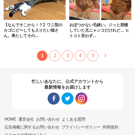
【なんでそこから！？】ワニ型の
おぼつかない毛繕い。ジっと我慢
カゴにど〜しても入りたい猫さ
していた兄ニャンコだけれど… ヒ
ん。果たしてその...
トコト言わず...
1
2
3
4
5
忙しいあなたに、公式アカウントから
最新情報をお届けします
Facebo
Twitter
Instagra
HOME
運営会社
お問い合わせ
よくある質問
ok リン
リンク
m リン
広告掲載に関するお問い合わせ
プライバシーポリシー
利用規約
リリースの送付はこちら