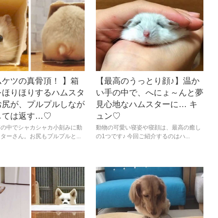
ムケツの真骨頂！ 】箱
【最高のうっとり顔♪】温か
をほりほりするハムスタ
い手の中で、へにょ～んと夢
お尻が、プルプルしなが
見心地なハムスターに… キ
しては返す…♡
ュン♡
箱の中でシャカシャカ小刻みに動
動物の可愛い寝姿や寝顔は、最高の癒し
ターさん。お尻もプルプルと...
の1つです♪ 今回ご紹介するのはハ...