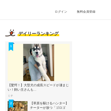
ログイン
無料会員登録
デイリーランキング
1
【驚愕！】大型犬の成長スピードが凄まじ
い！飼い主さんも...
ミチ
【草原を駆けるハンター】
2
チーターが放つ「ゴロゴ