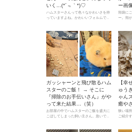
いく…(*´﹃｀*)♡
ー画像
ハムスターさんって色々なかわいさを持
頬袋に
っていますよね。かわいいフォルムで...
ー。頬が
ガッシャーンと飛び散るハム
【幸
スターのご飯！ → そこに
ゅう
『掃除のお手伝いさん』がや
ゃん
って来た結果…（笑）
癒や
お部屋の中でハムスターのご飯を盛大に
狭い場
こぼしてしまった飼い主さん。急いで...
ご紹介す