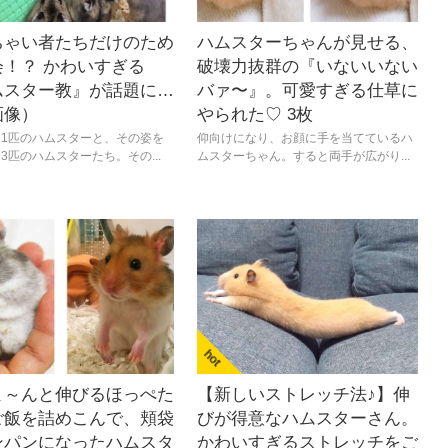
ちゃい者たちだけのため
ハムスターちゃんが見せる、
会！？ かわいすぎる
破壊力抜群の『いないいない
ムスター教』が話題に…
バァ〜』。可愛すぎる仕草に
画像）
やられた♡ 3枚
1匹のハムスターと、その姿を
仰向けになり、お顔に手を当てているハ
3匹のハムスターたち。その...
ムスターちゃん。すると両手が広がり...
よ～んと伸びるほっぺた
【新しいストレッチ法♪】伸
ご飯を詰めこんで、頬袋
びが得意なハムスターさん。
ンパンになったハムスタ
かわいすぎるストレッチをご