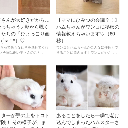
主さんが大好きだから…
【ママにひみつの会議？！】
っちゃう♪ 影から覗く
ハムちゃんがワンコに秘密の
トたちの「ひょっこり画
情報教えちゃいます♡（60
(´ω｀*）♡
秒）
たちって色々な仕草を見せてくれ
ワンコとハムちゃんがこんなに仲良くで
♪ 今回は飼い主さんのこと...
きることに驚きます！ワンコがやさし...
スターが手の上をトコト
あることをしたら一瞬で老け
冒険！ その様子が、ま
込んでしまったハムスターさ