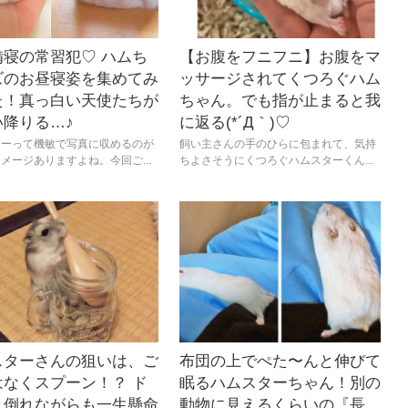
備寝の常習犯♡ ハムち
【お腹をフニフニ】お腹をマ
ズのお昼寝姿を集めてみ
ッサージされてくつろぐハム
た！真っ白い天使たちが
ちゃん。でも指が止まると我
い降りる…♪
に返る(*´Д｀)♡
ターって機敏で写真に収めるのが
飼い主さんの手のひらに包まれて、気持
メージありますよね。今回ご...
ちよさそうにくつろぐハムスターくん...
スターさんの狙いは、ご
布団の上でぺた〜んと伸びて
はなくスプーン！？ ド
眠るハムスターちゃん！別の
と倒れながらも一生懸命
動物に見えるくらいの『長