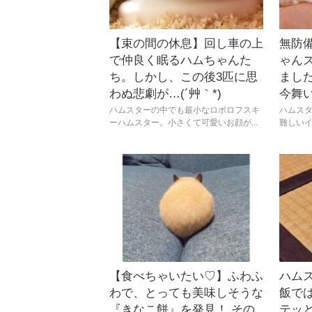
【束の間の休息】回し車の上
無防
で仲良く眠るハムちゃんた
ゃん
ち。しかし、この後3匹に思
まし
わぬ悲劇が…(´艸｀*)
今舞
ハムスターの中でも最小なロボロフスキ
ハムス
ーハムスター。小さくて可愛いお顔が...
難しいイ
【食べちゃいたい♡】ふわふ
ハム
わで、とっても美味しそうな
飯で
『きなこ餅』を発見！ その
テッ