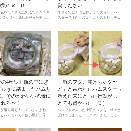
集(*´ω｀)♪
覧ください！
ご飯をたくさん詰め込むハムスタ
小さくて動き回る様子が可愛らしいハム
パンパンに膨れ上がった姿は...
スターですが、びよ～んとストレッチ...
せの4密♡】瓶の中にぎ
「瓶のフタ、開けちゃダ〜
ぎゅうに詰まったハムち
メ」と言われたハムスター→
ズ。そのかわいい光景に
考えた末にとった行動が…
される〜♡
とても賢かった（笑）
所が落ち着く人っていますよね。
ペレットが入った小瓶のフタを、軽々と
るハムちゃんも狭い場所が落...
開けてしまったハムスターさん。しか...