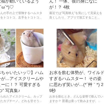
大福が動いているよう
ん！ 一体、彼の身になに
´ω`*)♡
が！？ 4枚
さんの手の上で冒険するハムスタ
最近では“写真映え”を気にして見栄えを
をトコトコ、左手をトコトコ...
良くしたり、アプリで加工すること...
べちゃいたいッ♡】ハム
お水を飲む体勢が、ワイルド
ーが…アイスクリームや
すぎるハムスター！ その姿
ヒーに！？ 可愛すぎる
に思わず笑いが…(*´艸｀*) 2
つ” 写真集♪
9秒
盛られたアイスクリーム、カップ
お水を飲むとき、どんな姿勢で飲んでい
たカプチーノ。どれも甘そう...
ますか？ 普通は座って飲みますが、...