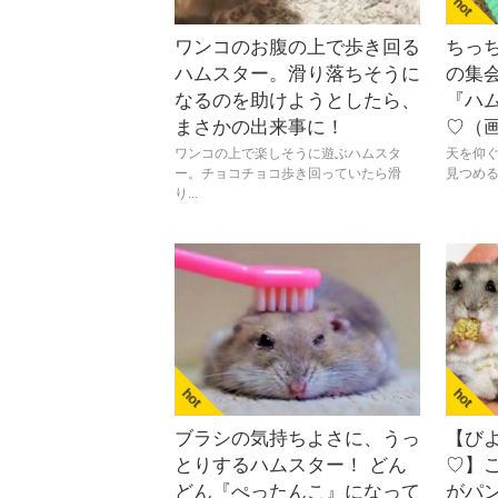
ワンコのお腹の上で歩き回る
ちっ
ハムスター。滑り落ちそうに
の集
なるのを助けようとしたら、
『ハ
まさかの出来事に！
♡（
ワンコの上で楽しそうに遊ぶハムスタ
天を仰ぐ
ー。チョコチョコ歩き回っていたら滑
見つめる
り...
ブラシの気持ちよさに、うっ
【び
とりするハムスター！ どん
♡】
どん『ぺったんこ』になって
がパ