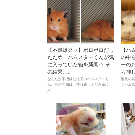
【不満爆発ッ】ボロボロだっ
【ハ
たため、ハムスターくんが気
の中
に入っていた箱を新調☆ そ
ーの
の結果…。
ら押
なんだか不機嫌な様子のハムスターく
縦長の
ん。その理由は、慣れ親しんだお気に
くハムス
入...