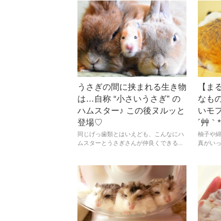
うさぎの間に挟まれる生き物
【まる
は…自称 “小さいうさぎ” の
なも
ハムスター♪ この後ヌルッと
いモフ
登場♡
´艸｀*
同じげっ歯類とはいえども、こんなにハ
柚子や
ムスターとうさぎさんが仲良くできる...
真がいっ