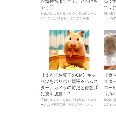
が気持ちよすぎて、とろけち
るで
ゃう♡
で…(*
お正月になると食べたくなるものなーん
飼い主
だ？ 答えはおもち！ まだまだ年越...
ー。右手
【まるでお菓子のCM】キャ
【食
ベツをポリポリ頬張るハムス
スタ
ター。カメラの前だと得意げ
コー
に技を披露！？
“おや
千切りキャベツを無心で頬張るハムスタ
食器に
ーさんを至近距離で撮影♪ 途中カメ...
に注がれ