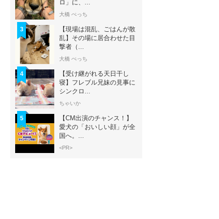
ロ」に、...
大橋 ぺっち
【現場は混乱、ごはんが散
3
乱】その場に居合わせた目
撃者（...
大橋 ぺっち
【受け継がれる天日干し
4
寝】フレブル兄妹の見事に
シンクロ...
ちゃいか
【CM出演のチャンス！】
5
愛犬の「おいしい顔」が全
国へ。...
<PR>