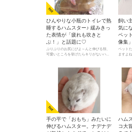
ひんやりな小瓶のトイレで熟
飼い
睡するハムスター♪ 緩みきっ
気にな
た表情が「疲れも吹きと
ペッ
ぶ！」と話題に♡
像集」
ぷりぷりのお尻にびよ～んと伸びる頬、
ペット
可愛いところを挙げたらキリがないハ...
ますよね
手の平で「おもち」みたいに
ハム
伸びるハムスター。ナデナデ
コ大