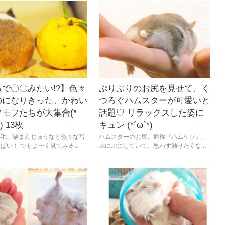
で〇〇みたい!?】色々
ぷりぷりのお尻を見せて、く
のになりきった、かわい
つろぐハムスターが可愛いと
モフたちが大集合(*
話題♡ リラックスした姿に
) 13枚
キュン (*´ω`*)
綿毛、栗まんじゅうなど色々な写
ハムスターのお尻、通称『ハムケツ』。
ぱい！ でもよ〜く見てみる...
ぷにぷにしていて、思わず触りたくな...