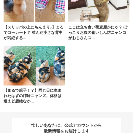
閉じる
【スリッパの上にちんまり♪】まる
ここは立ち食い蕎麦屋かにゃ？ ぽ
でゴーカート？ 並んだ小さな背中
っこりお腹の食いしん坊ニャンコ
が悶絶する...
がおじさんス...
pecodogs
pecocats
いぬ部をフォロー
ねこ部をフォロー
アプリをダウンロードする
【まるで親子！？】同じ日に生ま
れたはずの姉妹ニャンズ。体格は
違えど超絶なか...
忙しいあなたに、公式アカウントから
最新情報をお届けします