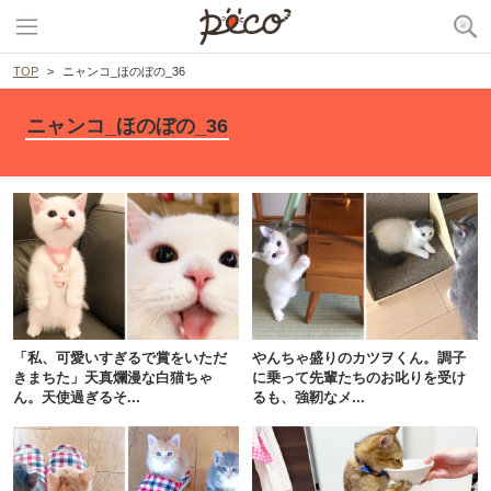
TOP
ニャンコ_ほのぼの_36
ニャンコ_ほのぼの_36
「私、可愛いすぎるで賞をいただ
やんちゃ盛りのカツヲくん。調子
きまちた」天真爛漫な白猫ちゃ
に乗って先輩たちのお叱りを受け
ん。天使過ぎるそ...
るも、強靭なメ...
PECOアプリをダウンロード済みの方
アプリで開く